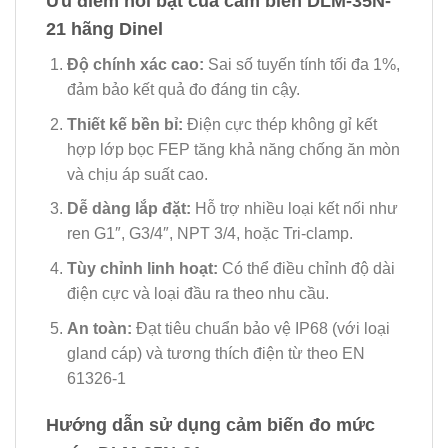
Ưu điểm nổi bật của cảm biến DLM-35N-
21 hãng Dinel
Độ chính xác cao:
Sai số tuyến tính tối đa 1%,
đảm bảo kết quả đo đáng tin cậy.
Thiết kế bền bỉ:
Điện cực thép không gỉ kết
hợp lớp bọc FEP tăng khả năng chống ăn mòn
và chịu áp suất cao.
Dễ dàng lắp đặt:
Hỗ trợ nhiều loại kết nối như
ren G1″, G3/4″, NPT 3/4, hoặc Tri-clamp.
Tùy chỉnh linh hoạt:
Có thể điều chỉnh độ dài
điện cực và loại đầu ra theo nhu cầu.
An toàn:
Đạt tiêu chuẩn bảo vệ IP68 (với loại
gland cáp) và tương thích điện từ theo EN
61326-1
Hướng dẫn sử dụng cảm biến đo mức