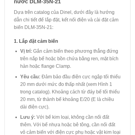
nước DLM-35N-21
Dựa trên catalog của Dinel, dưới đây là hướng
dẫn chi tiết để lắp đặt, kết nối điện và cài đặt cảm
biến DLM-35N-21:
1. Lắp đặt cảm biến
Vị trí:
Gắn cảm biến theo phương thẳng đứng
trên nắp bể hoặc bồn chứa bằng ren, mặt bích
hàn hoặc flange Clamp.
Yêu cầu:
Đảm bảo đầu điện cực ngập tối thiểu
20 mm dưới mức đo thấp nhất (xem Hình 1
trong catalog). Khoảng cách từ đáy bể tối thiểu
20 mm, từ thành bể khoảng E/20 (E là chiều
dài điện cực).
Lưu ý:
Với bể kim loại, không cần nối đất
thêm. Với bể nhựa hoặc bê tông, cần nối đất
vỏ cảm biến với điện cực phụ hoặc vật kim loại