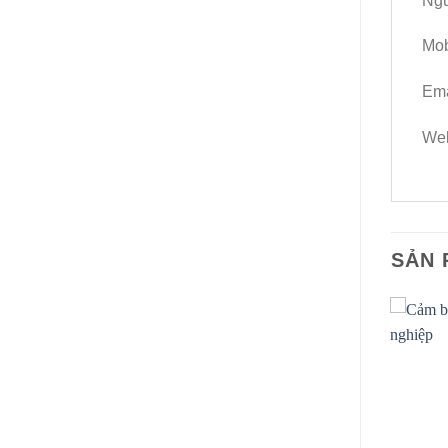
Ngu
Mob
Ema
We
SẢN 