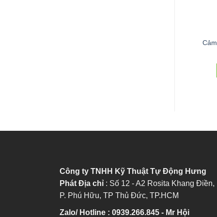
CẢM BIẾN
CẢM BIẾN ĐO MỨC
ến đo mức chất lỏng
Cảm 
Thiết bị đo lường xăng dầu
 chất rắn Radar
ĐỌC TIẾP
ĐỌC TIẾP
Công ty TNHH Kỹ Thuật Tự Động Hưng
Phát
Địa chỉ
: Số 12 - A2 Rosita Khang Điền,
P. Phú Hữu, TP Thủ Đức, TP.HCM
Zalo/ Hotline : 0939.266.845 - Mr Hội