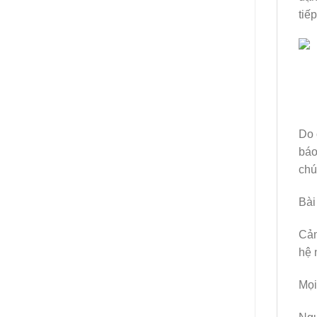
tiế
Do 
báo
chú
Bài
Cảm
hệ 
Mọi 