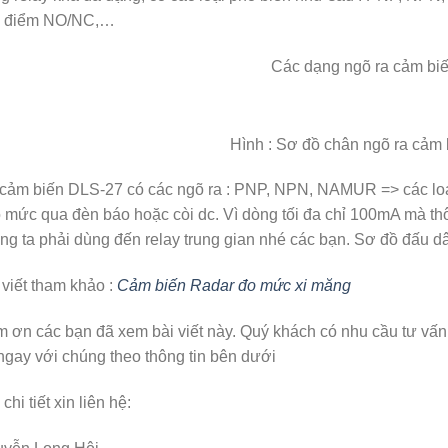
p điểm NO/NC,…
Hình : Sơ đồ chân ngõ ra cảm
cảm biến DLS-27 có các ngõ ra : PNP, NPN, NAMUR => các loại
 mức qua đèn báo hoặc còi dc. Vì dòng tối đa chỉ 100mA mà th
ng ta phải dùng đến relay trung gian nhé các bạn. Sơ đồ đấu dâ
 viết tham khảo :
Cảm biến Radar đo mức xi măng
 ơn các bạn đã xem bài viết này. Quý khách có nhu cầu tư vấn
ngay với chúng theo thông tin bên dưới
chi tiết xin liên hệ: