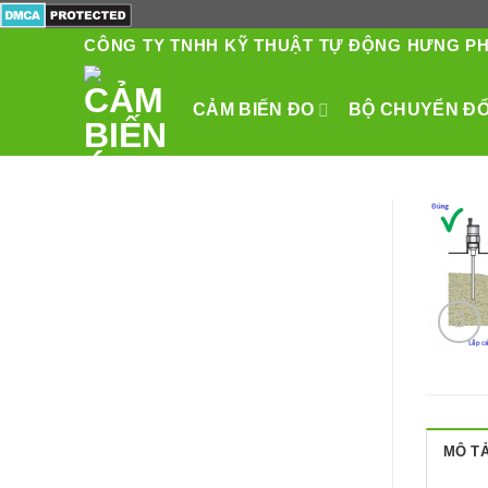
Skip
to
CÔNG TY TNHH KỸ THUẬT TỰ ĐỘNG HƯNG P
content
CẢM BIẾN ĐO
BỘ CHUYỂN ĐỔI
MÔ T