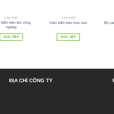
CẢM BIẾN
CẢM BIẾN
biến siêu âm công
Cảm biến báo mức bùn
Bộ cả
nghiệp
ĐỌC TIẾP
ĐỌC TIẾP
ĐỊA CHỈ CÔNG TY