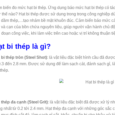
 biến đo mức hạt bi thép. Ứng dụng báo mức hạt bi thép có tá
 thế nào? Hạt bi thép được sử dụng trong trong công nghiệp dù
, dầm thép,…tạo nhám bề mặt khuôn đúc. Cảm biến báo mức các 
 và cạn của bồn chứa nguyên liệu, giúp người vận hành chủ độn
 đoạn công việc, khi làm việc trên cao hoặc vị trí không thuận ti
t bi thép là gì?
 bi thép tròn (Steel Shot)
: là vật liệu đặc biệt hình cầu đã đư
0.3 đến 2.8 mm. Được sử dụng để làm sạch cát, đánh sạch gỉ,
 thép.
 thép đa cạnh (Steel Grit)
: là vật liệu đặc biệt đã được xử lý 
g nhất từ 0.2 tới 2.4 mm. Hạt thép đa cạnh với những góc sắc
 mục đích cắt đá, làm sạch gỉ sắt, khắc, chuẩn bị cho khâu xử 