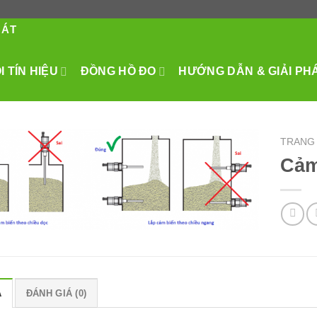
HÁT
 TÍN HIỆU
ĐỒNG HỒ ĐO
HƯỚNG DẪN & GIẢI PH
TRANG
Cảm
Ả
ĐÁNH GIÁ (0)