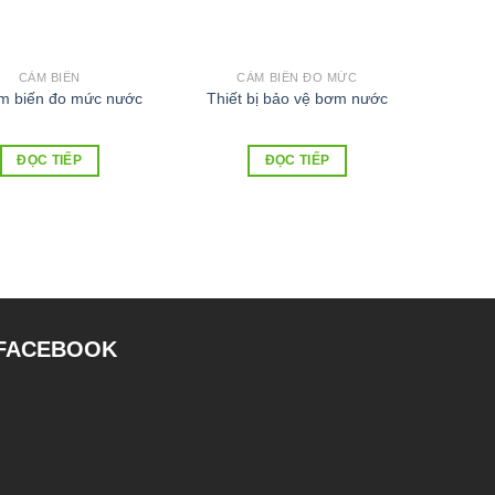
CẢM BIẾN
CẢM BIẾN ĐO MỨC
m biến đo mức nước
Thiết bị bảo vệ bơm nước
ĐỌC TIẾP
ĐỌC TIẾP
FACEBOOK