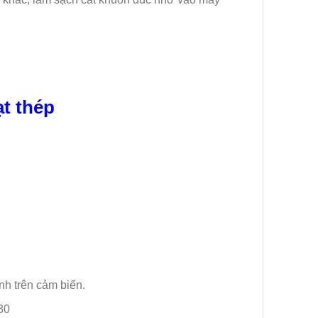
t thép
nh trên cảm biến.
30