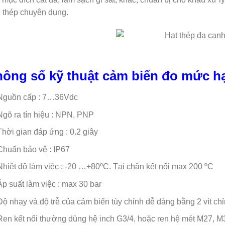
 thép chuyên dụng.
ông số kỹ thuật cảm biến đo mức hạ
Nguồn cấp : 7…36Vdc
Ngõ ra tín hiệu : NPN, PNP
Thời gian đáp ứng : 0.2 giây
Chuẩn bảo vệ : IP67
Nhiệt độ làm việc : -20 …+80ºC. Tại chân kết nối max 200 ºC
Áp suất làm việc : max 30 bar
Độ nhạy và độ trễ của cảm biến tùy chỉnh dễ dàng bằng 2 vít chỉ
Ren kết nối thường dùng hệ inch G3/4, hoặc ren hệ mét M27, M