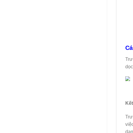
Cá
Trư
dọc
Kết
Trư
việ
dạn