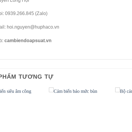
yễn Long Hội
i: 0939.266.845 (Zalo)
il: hoi.nguyen@huphaco.vn
b:
cambiendoapsuat.vn
PHẨM TƯƠNG TỰ