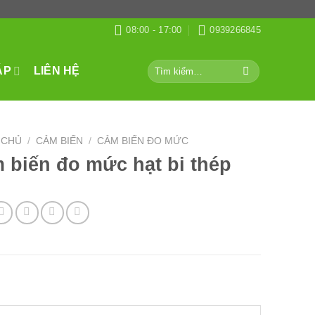
08:00 - 17:00
0939266845
Tìm
ÁP
LIÊN HỆ
kiếm:
 CHỦ
/
CẢM BIẾN
/
CẢM BIẾN ĐO MỨC
 biến đo mức hạt bi thép