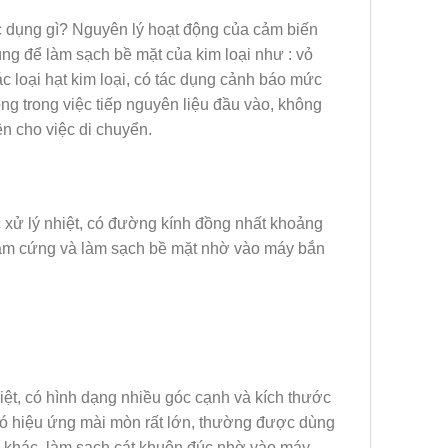
c dụng gì? Nguyên lý hoạt động của cảm biến
ng để làm sạch bề mặt của kim loại như : vỏ
loại hạt kim loại, có tác dụng cảnh báo mức
g trong việc tiếp nguyên liệu đầu vào, không
ện cho việc di chuyển.
ợc xử lý nhiệt, có đường kính đồng nhất khoảng
 làm cứng và làm sạch bề mặt nhờ vào máy bắn
nhiệt, có hình dạng nhiều góc cạnh và kích thước
 có hiệu ứng mài mòn rất lớn, thường được dùng
lý khác, làm sạch cát khuôn đúc nhờ vào máy