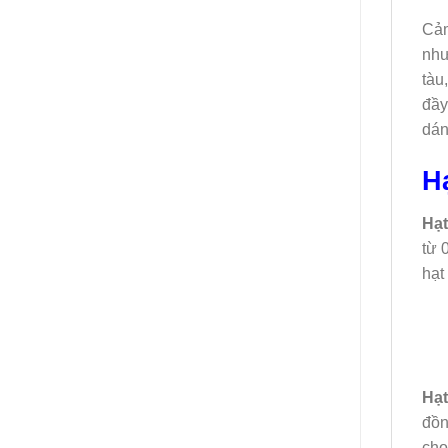
Cảm
như
tàu
đầy
dán
Hạ
Hạt
từ 
hạt
Hạt
đồn
cho