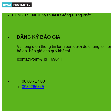
Skip
to
content
CÔNG TY TNHH Kỹ thuật tự động Hưng Phát
ĐĂNG KÝ BÁO GIÁ
Vui
l
ò
ng
đ
i
ề
n
th
ô
ng
tin
form
b
ê
n
d
ướ
i
để
ch
ú
ng
t
ô
i
li
ê
h
ệ
g
ở
i
b
á
o
gi
á
cho
qu
ý
kh
á
ch
!
[contact-form-7 id="6904"]
08:00 - 17:00
0939266845