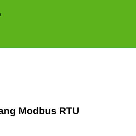
n
sang Modbus RTU