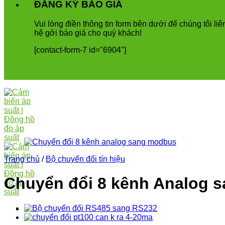
ĐĂNG KÝ BÁO GIÁ
Vui
l
ò
ng
đ
i
ề
n
th
ô
ng
tin
form
b
ê
n
d
ướ
i
để
ch
ú
ng
t
ô
i
li
ê
h
ệ
g
ở
i
b
á
o
gi
á
cho
qu
ý
kh
á
ch
!
[contact-form-7 id="6904"]
Trang chủ
/
Bộ chuyển đổi tín hiệu
Chuyển đổi 8 kênh Analog 