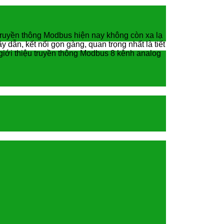
truyền thông Modbus hiện nay không còn xa lạ
y dẫn, kết nối gọn gàng, quan trọng nhất là tiết
n giới thiệu truyền thông Modbus 8 kênh analog