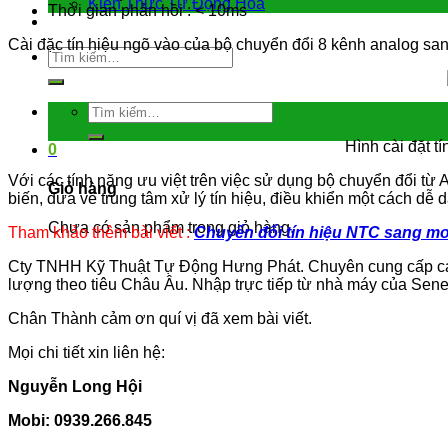
Kiến Thức Tự Động Hóa
Thời gian phản hồi : < 10ms
Liên hệ
Cài đặc tín hiệu ngõ vào của bộ chuyển đổi 8 kênh analog 
Tìm
kiếm:
Tìm
kiếm:
Hình cài đặt t
0
Với các tính năng ưu việt trên việc sử dụng bộ chuyển đổi từ
Giỏ hàng
biến, đưa về trung tâm xử lý tín hiệu, điều khiển một cách dễ 
Chưa có sản phẩm trong giỏ hàng.
Tham khảo thêm bài viết :
Chuyển đổi tín hiệu NTC sang m
Cty TNHH Kỹ Thuật Tự Động Hưng Phát. Chuyên cung cấp các th
lượng theo tiêu Châu Âu. Nhập trực tiếp từ nhà máy của Seneca-
Chân Thành cảm ơn quí vị đã xem bài viết.
Mọi chi tiết xin liên hệ:
Nguyễn Long Hội
Mobi: 0939.266.845