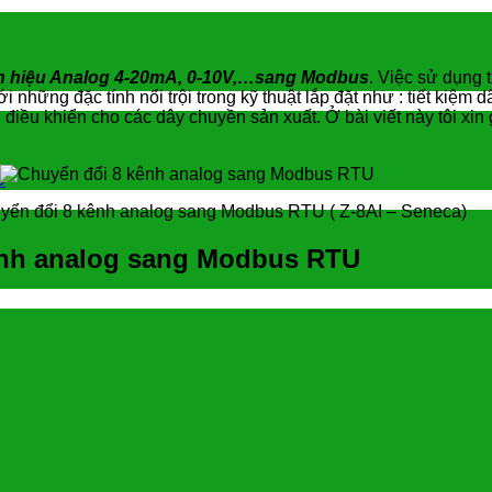
ín hiệu Analog 4-20mA, 0-10V,…sang Modbus
. Việc sử dụng 
hững đặc tính nổi trội trong kỹ thuật lắp đặt như : tiết kiệm dâ
ủ điều khiển cho các dây chuyền sản xuất. Ở bài viết này tôi xi
C
yển đổi 8 kênh analog sang Modbus RTU ( Z-8AI – Seneca)
kênh analog sang Modbus RTU