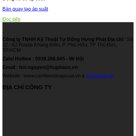
Bàn quay tạo áp suất
Đọc tiếp
Công ty TNHH Kỹ Thuật Tự Động Hưng Phát
Địa chỉ
: Số
12 - A2 Rosita Khang Điền, P. Phú Hữu, TP Thủ Đức,
TP.HCM
Zalo/ Hotline : 0939.266.845 - Mr Hội
Email : hoi.nguyen@huphaco.vn
Website : www.cambiendoapsuat.vn &
prosensor.vn
ĐỊA CHỈ CÔNG TY