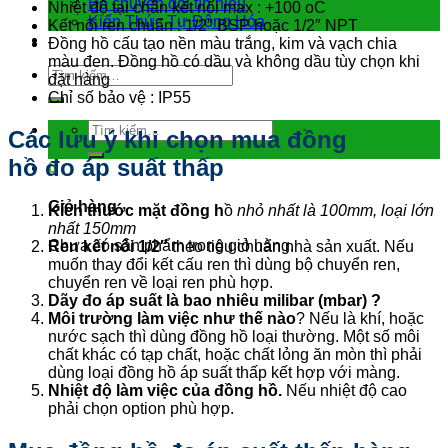
Bộ chuyển đổi tín hiệu
Nhiệt độ tại chân kết nối max : +100 oC
Kiến Thức Tự Động Hóa
Kết nối ren chuẩn : 1/2″ BSP hoặc 1/2″ NPT
Liên hệ
Đồng hồ cấu tạo nền màu trắng, kim và vạch chia
màu đen. Đồng hồ có dầu và không dầu tùy chọn khi
Tìm
đặt hàng
kiếm:
Chỉ số bảo vệ : IP55
Tìm
Các lưu ý khi chọn mua đồng
kiếm:
hồ đo áp suất thấp
0
Giỏ hàng
Kích thước mặt đồng h
ồ
nhỏ nhất là 100mm, loại lớn
nhất 150mm
Chưa có sản phẩm trong giỏ hàng.
Ren kết nối 1/2″
theo tiêu chuẩn nhà sản xuất. Nếu
muốn thay đổi kết cấu ren thì dùng bộ chuyển ren,
chuyển ren về loại ren phù hợp.
Dãy đo áp suất là bao nhiêu milibar (mbar) ?
Môi trường làm việc như thế nào
? Nếu là khí, hoặc
nước sạch thì dùng đồng hồ loại thường. Một số môi
chất khác có tạp chất, hoặc chất lỏng ăn mòn thì phải
dùng loại đồng hồ áp suất thấp kết hợp với màng.
Nhiệt độ làm việc của đồng hồ.
Nếu nhiệt độ cao
phải chọn option phù hợp.