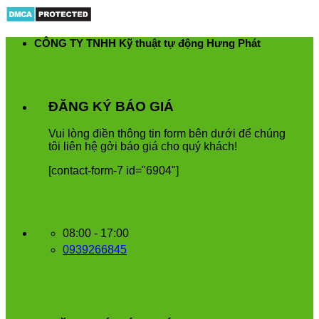
Skip
to
content
CÔNG TY TNHH Kỹ thuật tự động Hưng Phát
ĐĂNG KÝ BÁO GIÁ
Vui
l
ò
ng
đ
i
ề
n
th
ô
ng
tin
form
b
ê
n
d
ướ
i
để
ch
ú
ng
t
ô
i
li
ê
n
h
ệ
g
ở
i
b
á
o
gi
á
cho
qu
ý
kh
á
ch
!
[contact-form-7 id="6904"]
08:00 - 17:00
0939266845