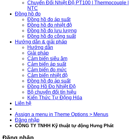
Chuyển Đổi Nhiệt Độ PT100 | Thermocouple |
NTC
Đồng hồ đo
Đồng hồ đo áp suất
Đồng hồ đo nhiệt độ
Đồng hồ đo lưu lượng
Đồng hồ đo công suất
Hướng dẫn & giải pháp
Hướng dẫn
Giải pháp
Cảm biến siêu âm
Cảm biến áp suất
Cảm biến đo mức
Cảm biến nhiệt độ
Đồng hồ đo áp suất
Đồng Hồ Đo Nhiệt Độ
Bộ chuyển đổi tín hiệu
Kiến Thức Tự Động Hóa
Liên hệ
Assign a menu in Theme Options > Menus
Đăng nhập
CÔNG TY TNHH Kỹ thuật tự động Hưng Phát
Đăng nhập