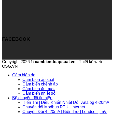
FACEBOOK
Copyright 2026 ©
cambiendoapsuat.vn
- Thiết kế web
OSG.VN
Cảm biến đo
Cảm biến áp suất
Cảm biến chênh áp
Cảm biến đo mức
Cảm biến nhiệt độ
Bộ chuyển đổi tín hiệu
Hiển Thị | Điều Khiển Nhiệt Độ | Analog 4-20mA
Chuyển đổi Modbus RTU | Internet
Chuyển Đổi 4 -20mA | Biến Trở | Loadcell | mV