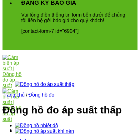
ĐĂNG KÝ BÁO GIÁ
Vui
l
ò
ng
đ
i
ề
n
th
ô
ng
tin
form
b
ê
n
d
ướ
i
để
ch
ú
ng
t
ô
i
li
ê
n
h
ệ
g
ở
i
b
á
o
gi
á
cho
qu
ý
kh
á
ch
!
[contact-form-7 id="6904"]
Trang chủ
/
Đồng hồ đo
Đồng hồ đo áp suất thấp