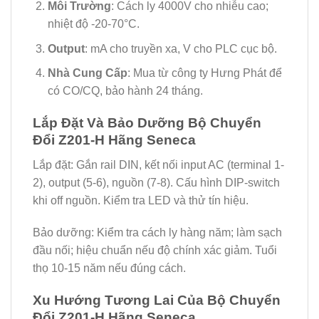
Môi Trường
: Cách ly 4000V cho nhiễu cao;
nhiệt độ -20-70°C.
Output
: mA cho truyền xa, V cho PLC cục bộ.
Nhà Cung Cấp
: Mua từ công ty Hưng Phát để
có CO/CQ, bảo hành 24 tháng.
Lắp Đặt Và Bảo Dưỡng Bộ Chuyển
Đổi Z201-H Hãng Seneca
Lắp đặt: Gắn rail DIN, kết nối input AC (terminal 1-
2), output (5-6), nguồn (7-8). Cấu hình DIP-switch
khi off nguồn. Kiểm tra LED và thử tín hiệu.
Bảo dưỡng: Kiểm tra cách ly hàng năm; làm sạch
đầu nối; hiệu chuẩn nếu độ chính xác giảm. Tuổi
thọ 10-15 năm nếu đúng cách.
Xu Hướng Tương Lai Của Bộ Chuyển
Đổi Z201-H Hãng Seneca