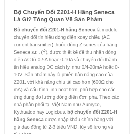
Bộ Chuyển Đổi Z201-H Hãng Seneca
Là Gì? Tổng Quan Về Sản Phẩm
Bộ chuyển đổi Z201-H hãng Seneca
là module
chuyển đổi tín hiệu dòng điện xoay chiều (AC
current transmitter) thuộc dòng Z series của hãng
Seneca s.r.l. (Ý), được thiết kế để thu nhận dòng
điện AC từ 0-5A hoặc 0-10A và chuyển đổi thành
tín hiệu analog DC cách ly, như 0/4-20mA hoặc 0-
10V. Sản phẩm này là phiên bản nâng cao của
Z201, với khả năng chịu tải cao hơn (600Ω cho
mA) và cấu hình linh hoạt hơn, phù hợp cho các
ứng dụng đo lường dòng điện đơn pha. Theo các
nhà phân phối tại Việt Nam như Aumyco,
Kythuatdo hay Logicbus,
bộ chuyển đổi Z201-H
hãng Seneca
được nhập khẩu chính hãng với
giá dao động từ 2-3 triệu VND, tùy số lượng và