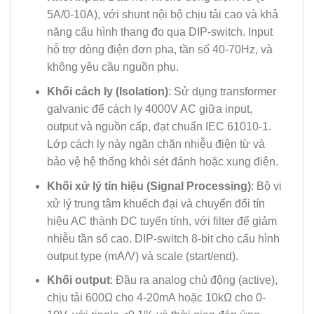
5A/0-10A), với shunt nội bộ chịu tải cao và khả
năng cấu hình thang đo qua DIP-switch. Input
hỗ trợ dòng điện đơn pha, tần số 40-70Hz, và
không yêu cầu nguồn phụ.
Khối cách ly (Isolation)
: Sử dụng transformer
galvanic để cách ly 4000V AC giữa input,
output và nguồn cấp, đạt chuẩn IEC 61010-1.
Lớp cách ly này ngăn chặn nhiễu điện từ và
bảo vệ hệ thống khỏi sét đánh hoặc xung điện.
Khối xử lý tín hiệu (Signal Processing)
: Bộ vi
xử lý trung tâm khuếch đại và chuyển đổi tín
hiệu AC thành DC tuyến tính, với filter để giảm
nhiễu tần số cao. DIP-switch 8-bit cho cấu hình
output type (mA/V) và scale (start/end).
Khối output
: Đầu ra analog chủ động (active),
chịu tải 600Ω cho 4-20mA hoặc 10kΩ cho 0-