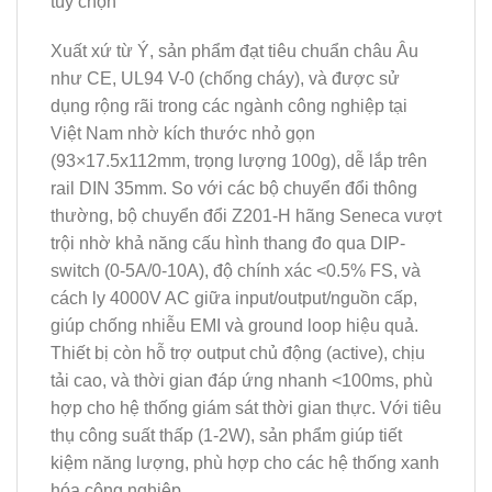
tùy chọn
Xuất xứ từ Ý, sản phẩm đạt tiêu chuẩn châu Âu
như CE, UL94 V-0 (chống cháy), và được sử
dụng rộng rãi trong các ngành công nghiệp tại
Việt Nam nhờ kích thước nhỏ gọn
(93×17.5x112mm, trọng lượng 100g), dễ lắp trên
rail DIN 35mm. So với các bộ chuyển đổi thông
thường, bộ chuyển đổi Z201-H hãng Seneca vượt
trội nhờ khả năng cấu hình thang đo qua DIP-
switch (0-5A/0-10A), độ chính xác <0.5% FS, và
cách ly 4000V AC giữa input/output/nguồn cấp,
giúp chống nhiễu EMI và ground loop hiệu quả.
Thiết bị còn hỗ trợ output chủ động (active), chịu
tải cao, và thời gian đáp ứng nhanh <100ms, phù
hợp cho hệ thống giám sát thời gian thực. Với tiêu
thụ công suất thấp (1-2W), sản phẩm giúp tiết
kiệm năng lượng, phù hợp cho các hệ thống xanh
hóa công nghiệp.