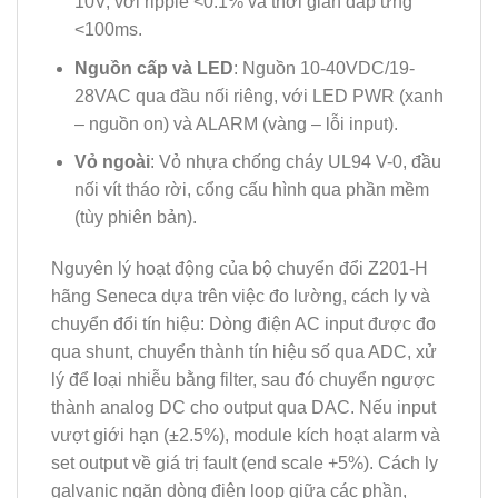
10V, với ripple <0.1% và thời gian đáp ứng
<100ms.
Nguồn cấp và LED
: Nguồn 10-40VDC/19-
28VAC qua đầu nối riêng, với LED PWR (xanh
– nguồn on) và ALARM (vàng – lỗi input).
Vỏ ngoài
: Vỏ nhựa chống cháy UL94 V-0, đầu
nối vít tháo rời, cổng cấu hình qua phần mềm
(tùy phiên bản).
Nguyên lý hoạt động của bộ chuyển đổi Z201-H
hãng Seneca dựa trên việc đo lường, cách ly và
chuyển đổi tín hiệu: Dòng điện AC input được đo
qua shunt, chuyển thành tín hiệu số qua ADC, xử
lý để loại nhiễu bằng filter, sau đó chuyển ngược
thành analog DC cho output qua DAC. Nếu input
vượt giới hạn (±2.5%), module kích hoạt alarm và
set output về giá trị fault (end scale +5%). Cách ly
galvanic ngăn dòng điện loop giữa các phần,