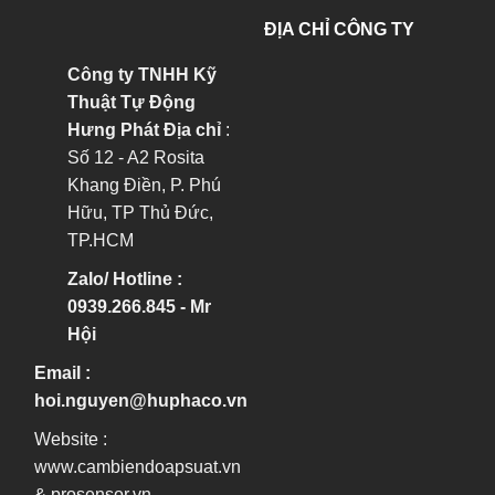
ĐỊA CHỈ CÔNG TY
Công ty TNHH Kỹ
Thuật Tự Động
Hưng Phát
Địa chỉ
:
Số 12 - A2 Rosita
Khang Điền, P. Phú
Hữu, TP Thủ Đức,
TP.HCM
Zalo/ Hotline :
0939.266.845 - Mr
Hội
Email :
hoi.nguyen@huphaco.vn
Website :
www.cambiendoapsuat.vn
&
prosensor.vn