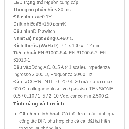
LED trạng thái
Nguồn cung cấp
Thời gian phản hồi
< 30 ms
Độ chính xác
0,1%
Drift nhiệt độ
<150 ppm/K
Cấu hình
DIP switch
Nhiệt độ hoạt động
0..+60°C
Kích thước (WxHxD)
17,5 x 100 x 112 mm
Tiêu chuẩn
EN 61000-6-4, EN 61000-6-2, EN
61010-1
Đầu vào
Dòng AC, 0..5 A (41 scale), impedenza
ingresso 2.000 Ω, Frequenza 50/60 Hz
Đầu ra
CORRENTE: 0..20 / 4..20 mA, carico max
600 Ω, collegamento attivo / passivo; TENSIONE:
0..5 / 0..10 / 1..5 / 2..10 Vdc, carico min 2.500 Ω
Tính năng và Lợi ích
Cấu hình linh hoạt:
Có thể được cấu hình qua
công tắc DIP, phù hợp cho cả cài đặt tại hiện
trường và phòng lab.