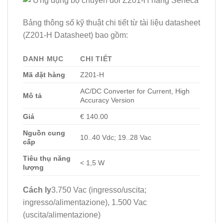
Bảng thông số kỹ thuật chi tiết từ tài liệu datasheet
(Z201-H Datasheet) bao gồm:
DANH MỤC
CHI TIẾT
Mã đặt hàng
Z201-H
AC/DC Converter for Current, High
Mô tả
Accuracy Version
Giá
€ 140.00
Nguồn cung
10..40 Vdc; 19..28 Vac
cấp
Tiêu thụ năng
< 1,5 W
lượng
Cách ly
3.750 Vac (ingresso/uscita;
ingresso/alimentazione), 1.500 Vac
(uscita/alimentazione)