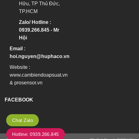
Hữu, TP Thủ Đức,
TP.HCM
Zalo/ Hotline :
0939.266.845 - Mr
Hội
Email :
hoi.nguyen@huphaco.vn
Website :
www.cambiendoapsuat.vn
&
prosensor.vn
FACEBOOK
Chat Zalo
Hotline: 0939.266.845