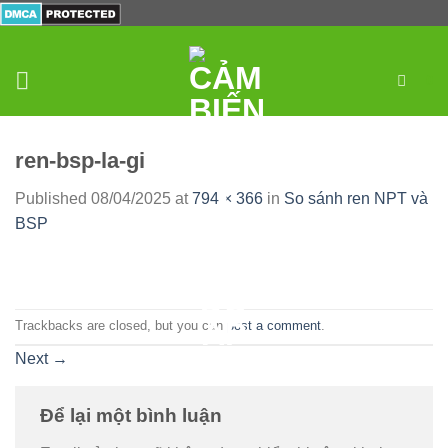
Skip
to
content
0
ren-bsp-la-gi
Published
08/04/2025
at
794 × 366
in
So sánh ren NPT và
BSP
Trackbacks are closed, but you can
post a comment
.
Next
→
Để lại một bình luận