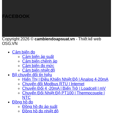
FACEBOOK
Copyright 2026 ©
cambiendoapsuat.vn
- Thiết kế web
OSG.VN
Cảm biến đo
Cảm biến áp suất
Cảm biến chênh áp
Cảm biến đo mức
Cảm biến nhiệt độ
Bộ chuyển đổi tín hiệu
Hiển Thị | Điều Khiển Nhiệt Độ | Analog 4-20mA
Chuyển đổi Modbus RTU | Internet
Chuyển Đổi 4 -20mA | Biến Trở | Loadcell | mV
Chuyển Đổi Nhiệt Độ PT100 | Thermocouple |
NTC
Đồng hồ đo
Đồng hồ đo áp suất
Đồng hồ đo nhiệt độ