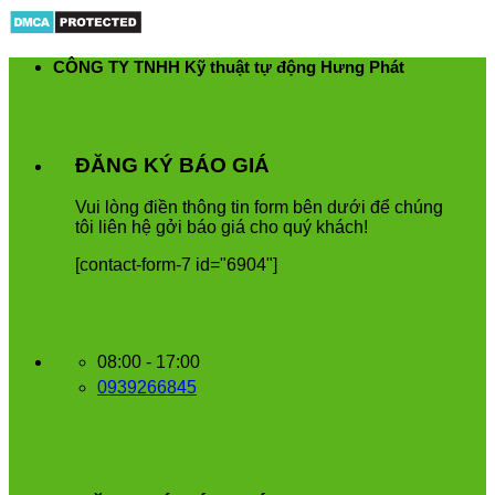
Skip
to
content
CÔNG TY TNHH Kỹ thuật tự động Hưng Phát
ĐĂNG KÝ BÁO GIÁ
Vui
l
ò
ng
đ
i
ề
n
th
ô
ng
tin
form
b
ê
n
d
ướ
i
để
ch
ú
ng
t
ô
i
li
ê
n
h
ệ
g
ở
i
b
á
o
gi
á
cho
qu
ý
kh
á
ch
!
[contact-form-7 id="6904"]
08:00 - 17:00
0939266845