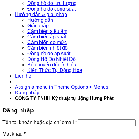
Đồng hồ đo lưu lượng
Đồng hồ đo công suất
Hướng dẫn & giải pháp
Hướng dẫn
Giải pháp
Cảm biến siêu âm
Cảm biến áp suất
Cảm biến đo mức
Cảm biến nhiệt độ
Đồng hồ đo áp suất
Đồng Hồ Đo Nhiệt Độ
Bộ chuyển đổi tín hiệu
Kiến Thức Tự Động Hóa
Liên hệ
Assign a menu in Theme Options > Menus
Đăng nhập
CÔNG TY TNHH Kỹ thuật tự động Hưng Phát
Đăng nhập
Tên tài khoản hoặc địa chỉ email
*
Mật khẩu
*