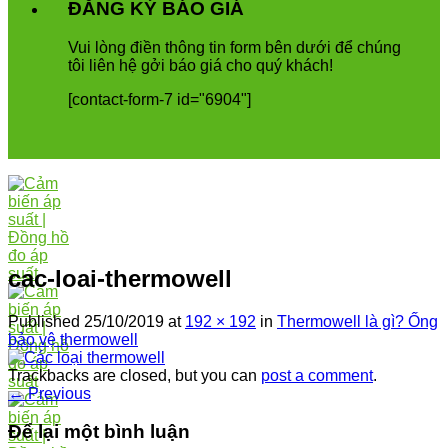
ĐĂNG KÝ BÁO GIÁ
Vui
l
ò
ng
đ
i
ề
n
th
ô
ng
tin
form
b
ê
n
d
ướ
i
để
ch
ú
ng
t
ô
i
li
ê
n
h
ệ
g
ở
i
b
á
o
gi
á
cho
qu
ý
kh
á
ch
!
[contact-form-7 id="6904"]
cac-loai-thermowell
Published
25/10/2019
at
192 × 192
in
Thermowell là gì? Ống
bảo vệ thermowell
Trackbacks are closed, but you can
post a comment
.
←
Previous
Để lại một bình luận