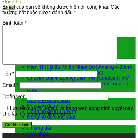
Email của bạn sẽ không được hiển thị công khai.
Các
trường bắt buộc được đánh dấu
*
Bình luận
*
Cảm biến đo
Cảm biến áp suất
Cảm biến chênh áp
Cảm biến đo mức
Cảm biến nhiệt độ
Bộ chuyển đổi tín hiệu
Hiển Thị | Điều Khiển Nhiệt Độ | Analog 4-20mA
Chuyển đổi Modbus RTU | Internet
Tên
*
Chuyển Đổi 4 -20mA | Biến Trở | Loadcell | mV
Chuyển Đổi Nhiệt Độ PT100 | Thermocouple |
Email
*
NTC
Đồng hồ đo
Trang web
Đồng hồ đo áp suất
Đồng hồ đo nhiệt độ
Lưu tên của tôi, email, và trang web trong trình duyệt này
Đồng hồ đo lưu lượng
cho lần bình luận kế tiếp của tôi.
Đồng hồ đo công suất
Hướng dẫn & giải pháp
Hướng dẫn
Giải pháp