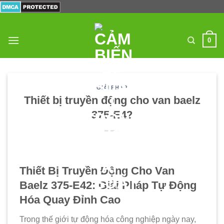
Skip
to
content
0
GIẢI PHÁP
Thiết bị truyền động cho van baelz
375-E42
Thiết Bị Truyền Động Cho Van
Baelz 375-E42: Giải Pháp Tự Động
Hóa Quay Đỉnh Cao
Trong thế giới tự động hóa công nghiệp ngày nay,