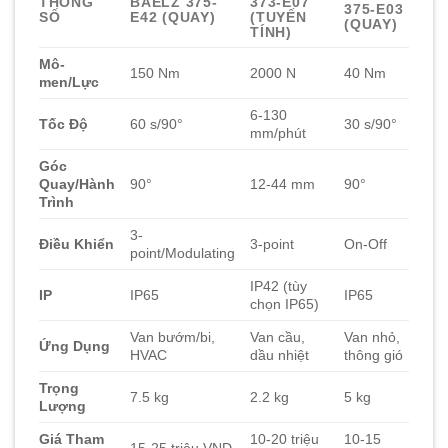
THÔNG
BAELZ 375-
373-E07
375-E03
SỐ
E42 (QUAY)
(TUYẾN
(QUAY)
TÍNH)
Mô-
150 Nm
2000 N
40 Nm
men/Lực
6-130
Tốc Độ
60 s/90°
30 s/90°
mm/phút
Góc
Quay/Hành
90°
12-44 mm
90°
Trình
3-
Điều Khiển
3-point
On-Off
point/Modulating
IP42 (tùy
IP
IP65
IP65
chọn IP65)
Van bướm/bi,
Van cầu,
Van nhỏ,
Ứng Dụng
HVAC
dầu nhiệt
thông gió
Trọng
7.5 kg
2.2 kg
5 kg
Lượng
Giá Tham
10-20 triệu
10-15
15-25 triệu VND