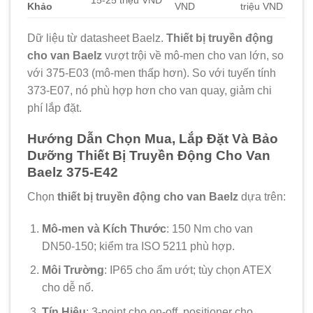
Khảo
VND
triệu VND
Dữ liệu từ datasheet Baelz.
Thiết bị truyền động
cho van Baelz
vượt trội về mô-men cho van lớn, so
với 375-E03 (mô-men thấp hơn). So với tuyến tính
373-E07, nó phù hợp hơn cho van quay, giảm chi
phí lắp đặt.
Hướng Dẫn Chọn Mua, Lắp Đặt Và Bảo
Dưỡng Thiết Bị Truyền Động Cho Van
Baelz 375-E42
Chọn
thiết bị truyền động cho van Baelz
dựa trên:
Mô-men và Kích Thước
: 150 Nm cho van
DN50-150; kiểm tra ISO 5211 phù hợp.
Môi Trường
: IP65 cho ẩm ướt; tùy chọn ATEX
cho dễ nổ.
Tín Hiệu
: 3-point cho on-off, positioner cho