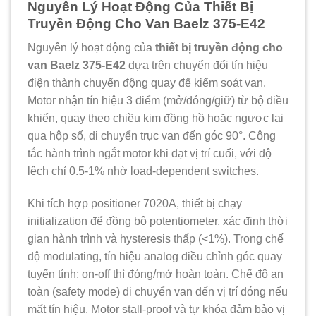
Nguyên Lý Hoạt Động Của Thiết Bị
Truyền Động Cho Van Baelz 375-E42
Nguyên lý hoạt động của
thiết bị truyền động cho
van Baelz 375-E42
dựa trên chuyển đổi tín hiệu
điện thành chuyển động quay để kiểm soát van.
Motor nhận tín hiệu 3 điểm (mở/đóng/giữ) từ bộ điều
khiển, quay theo chiều kim đồng hồ hoặc ngược lại
qua hộp số, di chuyển trục van đến góc 90°. Công
tắc hành trình ngắt motor khi đạt vị trí cuối, với độ
lệch chỉ 0.5-1% nhờ load-dependent switches.
Khi tích hợp positioner 7020A, thiết bị chạy
initialization để đồng bộ potentiometer, xác định thời
gian hành trình và hysteresis thấp (<1%). Trong chế
độ modulating, tín hiệu analog điều chỉnh góc quay
tuyến tính; on-off thì đóng/mở hoàn toàn. Chế độ an
toàn (safety mode) di chuyển van đến vị trí đóng nếu
mất tín hiệu. Motor stall-proof và tự khóa đảm bảo vị