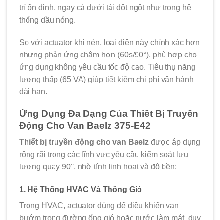
trí ổn định, ngay cả dưới tải đột ngột như trong hệ
thống dầu nóng.
So với actuator khí nén, loại điện này chính xác hơn
nhưng phản ứng chậm hơn (60s/90°), phù hợp cho
ứng dụng không yêu cầu tốc độ cao. Tiêu thụ năng
lượng thấp (65 VA) giúp tiết kiệm chi phí vận hành
dài hạn.
Ứng Dụng Đa Dạng Của Thiết Bị Truyền
Động Cho Van Baelz 375-E42
Thiết bị truyền động cho van Baelz
được áp dụng
rộng rãi trong các lĩnh vực yêu cầu kiểm soát lưu
lượng quay 90°, nhờ tính linh hoạt và độ bền:
1. Hệ Thống HVAC Và Thông Gió
Trong HVAC, actuator dùng để điều khiển van
bướm trong đường ống gió hoặc nước làm mát, duy