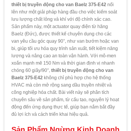
thiết bị truyền động cho van Baelz 375-E42
nổi
lên như một giải pháp hàng đầu cho việc kiểm soát
lưu lượng chất lỏng và khí với độ chính xác cao.
Sản phẩm này, một actuator quay điện từ hãng
Baelz (Đức), được thiết kế chuyên dụng cho các
van yêu cầu góc quay 90°, như van bướm hoặc van
bi, giúp tối ưu hóa quy trình sản xuất, tiết kiệm năng
lượng và nâng cao an toàn vận hành. Với mô-men
xoắn mạnh mẽ 150 Nm và thời gian định vị nhanh
chóng 60 giây/90°,
thiết bị truyền động cho van
Baelz 375-E42
không chỉ phù hợp cho hệ thống
HVAC mà còn mở rộng sang dầu truyền nhiệt và
công nghiệp hóa chất. Bài viết này sẽ phân tích
chuyên sâu về sản phẩm, từ cấu tạo, nguyên lý hoạt
động đến ứng dụng thực tế, giúp bạn nắm bắt đầy
đủ lợi ích và cách triển khai hiệu quả.
Sản Phẩm Ngừng Kinh Doanh