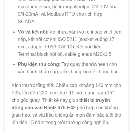
microprocessor, hỗ trợ input/output 0/2-10V hoặc
0/4-20mA, và Modbus RTU cho tích hợp
SCADA.
Vỏ và kết nối
: Vỏ nhựa xám với chỉ báo vị trí trên
nắp, kết nối cơ khí ISO 5211 (socket vuông 17
mm, adapter F05/F07/F10). Kết nối điện:
Terminal block nội bộ, cable glands M20x1.5.
Phụ kiện thủ công
: Tay quay (handwheel) cho
vận hành khẩn cấp, với O-ring kín để chống bụi.
Kích thước tổng thể: Chiều cao khoảng 146 mm cho
F05, lên đến 220 mm cho F10, với dung sai ±15°
cho góc quay. Thiết kế này giúp
thiết bị truyền
động cho van Baelz 375-E42
phù hợp cho không
gian hẹp, và vật liệu chống ăn mòn đảm bảo tuổi thọ
lên đến 15 năm trong môi trường công nghiệp.