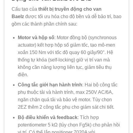
Cấu tạo của
thiết bị truyền động cho van
Baelz
được tối ưu hóa cho độ bền và dễ bảo trì, bao
gồm các thành phần chính sau:
Motor và hộp số
: Motor đồng bộ (synchronous
actuator) kết hợp hộp số giảm tốc, tạo mô-men
xoắn 150 Nm với tốc độ quay 60 giây/90°. Hệ
thống tự khóa (self-locking) giữ vị trí van mà
không cần năng lượng liên tục, giảm tiêu thụ
điện.
Công tắc giới hạn hành trình
: Hai bộ công tắc
phụ thuộc tải và hành trình, max 250V AC/6A,
ngăn chặn quá tải và bảo vệ motor. Tùy chọn
2EZ thêm 2 công tắc phụ cho giám sát chi tiết.
Bộ điều khiển và feedback
: Tích hợp
potentiometer 5 kΩ (tùy chọn Fg5k) cho phản hồi
vị trí. Có thể lắp positioner 7020A với