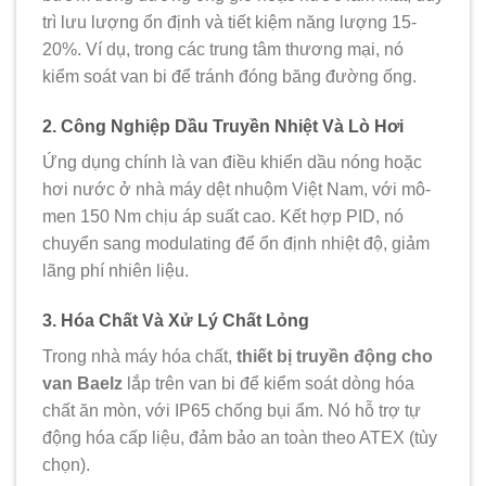
trì lưu lượng ổn định và tiết kiệm năng lượng 15-
20%. Ví dụ, trong các trung tâm thương mại, nó
kiểm soát van bi để tránh đóng băng đường ống.
2. Công Nghiệp Dầu Truyền Nhiệt Và Lò Hơi
Ứng dụng chính là van điều khiển dầu nóng hoặc
hơi nước ở nhà máy dệt nhuộm Việt Nam, với mô-
men 150 Nm chịu áp suất cao. Kết hợp PID, nó
chuyển sang modulating để ổn định nhiệt độ, giảm
lãng phí nhiên liệu.
3. Hóa Chất Và Xử Lý Chất Lỏng
Trong nhà máy hóa chất,
thiết bị truyền động cho
van Baelz
lắp trên van bi để kiểm soát dòng hóa
chất ăn mòn, với IP65 chống bụi ẩm. Nó hỗ trợ tự
động hóa cấp liệu, đảm bảo an toàn theo ATEX (tùy
chọn).