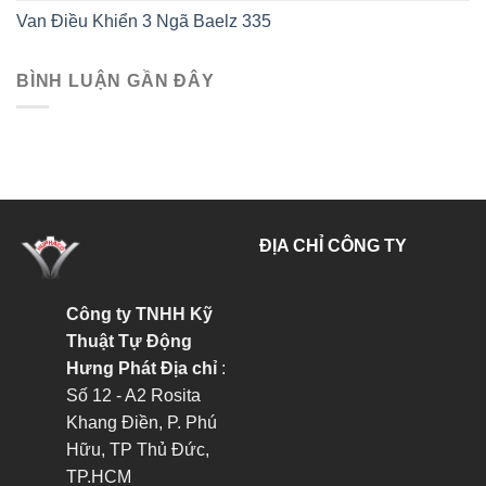
Van Điều Khiển 3 Ngã Baelz 335
BÌNH LUẬN GẦN ĐÂY
ĐỊA CHỈ CÔNG TY
Công ty TNHH Kỹ
Thuật Tự Động
Hưng Phát
Địa chỉ
:
Số 12 - A2 Rosita
Khang Điền, P. Phú
Hữu, TP Thủ Đức,
TP.HCM