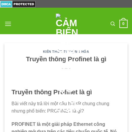
Skip
to
content
0
KIẾN THỨC TỰ ĐỘNG HÓA
Truyền thông Profinet là gì
Truyền thông Profinet là gì
Bài viết này trả lời một câu hỏi rất chung chung
nhưng phổ biến: PROFINET là gì?
PROFINET là một giải pháp Ethernet công
nghiệp mở dựa trên các tiêu chuẩn quốc tế. Nó