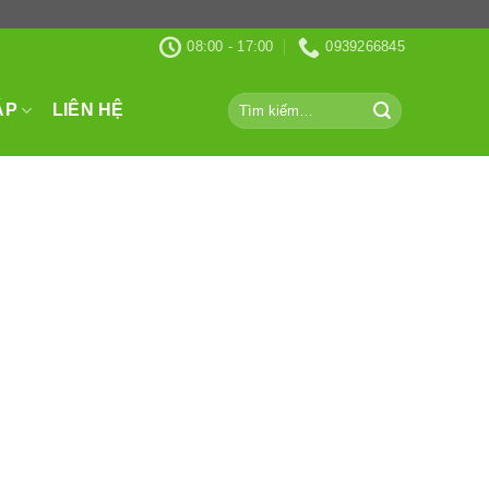
08:00 - 17:00
0939266845
Tìm
ÁP
LIÊN HỆ
kiếm: