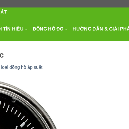
HÁT
 TÍN HIỆU
ĐỒNG HỒ ĐO
HƯỚNG DẪN & GIẢI PH
c
loại đồng hồ áp suất