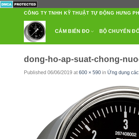
Skip
to
CÔNG TY TNHH KỸ THUẬT TỰ ĐỘNG HƯNG P
content
CẢM BIẾN ĐO
BỘ CHUYỂN ĐỔI
dong-ho-ap-suat-chong-nuo
Published
06/06/2019
at
600 × 590
in
Ứng dụng các 