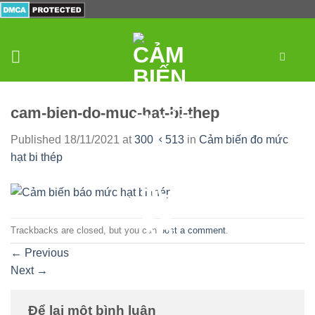
Skip
to
content
0
cam-bien-do-muc-hat-bi-thep
Published
18/11/2021
at
300 × 513
in
Cảm biến đo mức
hạt bi thép
Trackbacks are closed, but you can
post a comment
.
←
Previous
Next
→
Để lại một bình luận