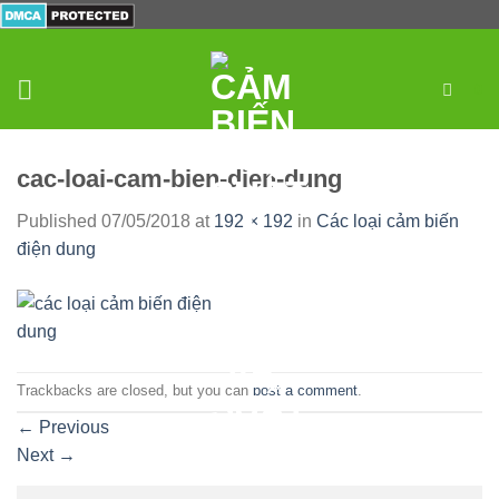
Skip
to
content
0
cac-loai-cam-bien-dien-dung
Published
07/05/2018
at
192 × 192
in
Các loại cảm biến
điện dung
Trackbacks are closed, but you can
post a comment
.
←
Previous
Next
→