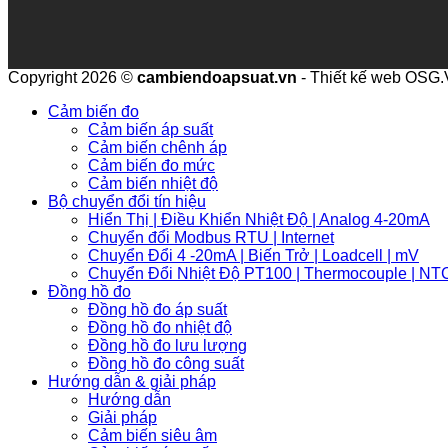
Copyright 2026 ©
cambiendoapsuat.vn
- Thiết kế web OSG
Cảm biến đo
Cảm biến áp suất
Cảm biến chênh áp
Cảm biến đo mức
Cảm biến nhiệt độ
Bộ chuyển đổi tín hiệu
Hiển Thị | Điều Khiển Nhiệt Độ | Analog 4-20mA
Chuyển đổi Modbus RTU | Internet
Chuyển Đổi 4 -20mA | Biến Trở | Loadcell | mV
Chuyển Đổi Nhiệt Độ PT100 | Thermocouple | NT
Đồng hồ đo
Đồng hồ đo áp suất
Đồng hồ đo nhiệt độ
Đồng hồ đo lưu lượng
Đồng hồ đo công suất
Hướng dẫn & giải pháp
Hướng dẫn
Giải pháp
Cảm biến siêu âm