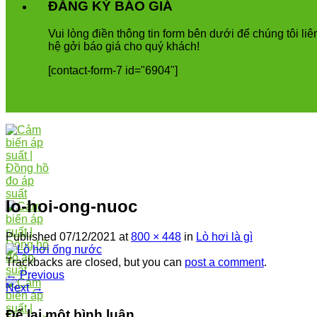
ĐĂNG KÝ BÁO GIÁ
Vui
l
ò
ng
đ
i
ề
n
th
ô
ng
tin
form
b
ê
n
d
ướ
i
để
ch
ú
ng
t
ô
i
li
ê
h
ệ
g
ở
i
b
á
o
gi
á
cho
qu
ý
kh
á
ch
!
[contact-form-7 id="6904"]
lo-hoi-ong-nuoc
Published
07/12/2021
at
800 × 448
in
Lò hơi là gì
Trackbacks are closed, but you can
post a comment
.
←
Previous
Next
→
Để lại một bình luận