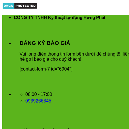
Skip
to
content
CÔNG TY TNHH Kỹ thuật tự động Hưng Phát
ĐĂNG KÝ BÁO GIÁ
Vui
l
ò
ng
đ
i
ề
n
th
ô
ng
tin
form
b
ê
n
d
ướ
i
để
ch
ú
ng
t
ô
i
li
ê
h
ệ
g
ở
i
b
á
o
gi
á
cho
qu
ý
kh
á
ch
!
[contact-form-7 id="6904"]
08:00 - 17:00
0939266845