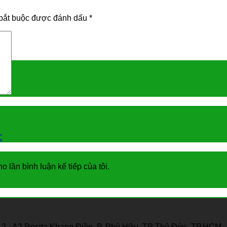
bắt buộc được đánh dấu
*
C
o lần bình luận kế tiếp của tôi.
12 - A2 Rosita Khang Điền, P. Phú Hữu, TP Thủ Đức, TP.HCM