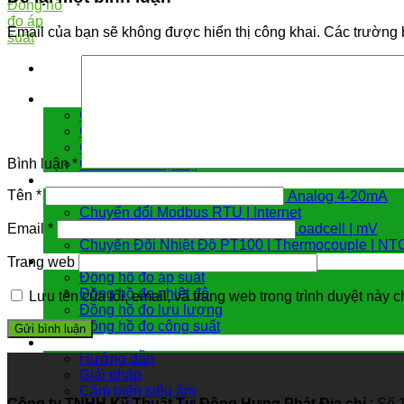
Email của bạn sẽ không được hiển thị công khai.
Các trường 
Cảm biến đo
Cảm biến áp suất
Cảm biến chênh áp
Cảm biến đo mức
Cảm biến nhiệt độ
Bình luận
*
Bộ chuyển đổi tín hiệu
Tên
*
Hiển Thị | Điều Khiển Nhiệt Độ | Analog 4-20mA
Chuyển đổi Modbus RTU | Internet
Chuyển Đổi 4 -20mA | Biến Trở | Loadcell | mV
Email
*
Chuyển Đổi Nhiệt Độ PT100 | Thermocouple | NT
Đồng hồ đo
Trang web
Đồng hồ đo áp suất
Đồng hồ đo nhiệt độ
Lưu tên của tôi, email, và trang web trong trình duyệt này ch
Đồng hồ đo lưu lượng
Đồng hồ đo công suất
Hướng dẫn & giải pháp
Hướng dẫn
Giải pháp
Cảm biến siêu âm
Công ty TNHH Kỹ Thuật Tự Động Hưng Phát
Địa chỉ
: Số 