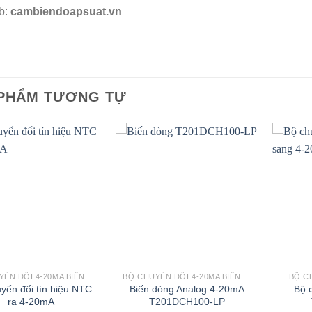
b:
cambiendoapsuat.vn
PHẨM TƯƠNG TỰ
BỘ CHUYỂN ĐỔI 4-20MA BIẾN TRỞ
BỘ CHUYỂN ĐỔI 4-20MA BIẾN TRỞ
BỘ C
yển đổi tín hiệu NTC
Biến dòng Analog 4-20mA
Bộ c
ra 4-20mA
T201DCH100-LP