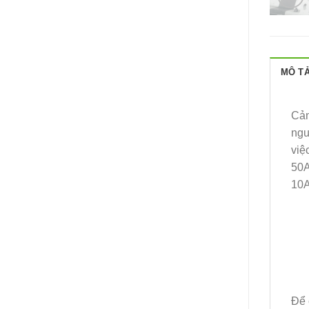
MÔ T
Cảm
ngu
việ
50A
10A
Để 