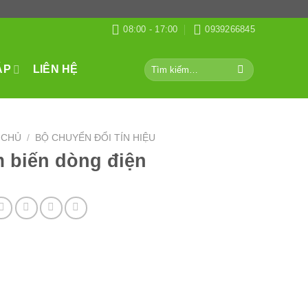
08:00 - 17:00
0939266845
Tìm
ÁP
LIÊN HỆ
kiếm:
 CHỦ
/
BỘ CHUYỂN ĐỔI TÍN HIỆU
 biến dòng điện