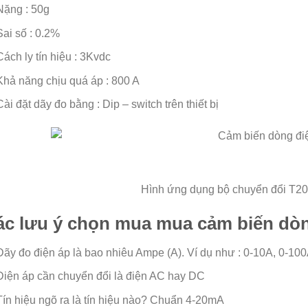
Nặng : 50g
Sai số : 0.2%
Cách ly tín hiệu : 3Kvdc
Khả năng chịu quá áp : 800 A
Cài đặt dãy đo bằng : Dip – switch trên thiết bị
Hình ứng dụng bộ chuyển đổi T2
ác lưu ý chọn mua mua cảm biến dòn
Dãy đo điện áp là bao nhiêu Ampe (A). Ví dụ như : 0-10A, 0-10
Điện áp cần chuyển đổi là điện AC hay DC
Tín hiệu ngõ ra là tín hiệu nào? Chuẩn 4-20mA