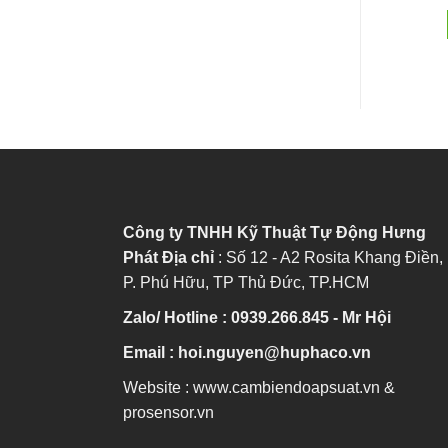
ĐỌC TIẾP
ĐỌC TIẾP
Công ty TNHH Kỹ Thuật Tự Động Hưng
Phát
Địa chỉ
: Số 12 - A2 Rosita Khang Điền,
P. Phú Hữu, TP Thủ Đức, TP.HCM
Zalo/ Hotline : 0939.266.845 - Mr Hội
Email : hoi.nguyen@huphaco.vn
Website : www.cambiendoapsuat.vn &
prosensor.vn