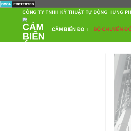
Skip
to
CÔNG TY TNHH KỸ THUẬT TỰ ĐỘNG HƯNG P
content
CẢM BIẾN ĐO
BỘ CHUYỂN ĐỔI