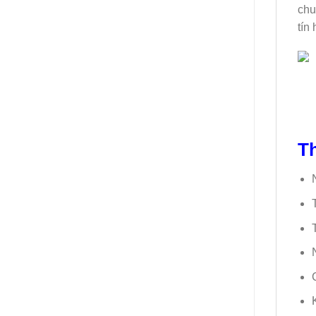
chu
tín
Th