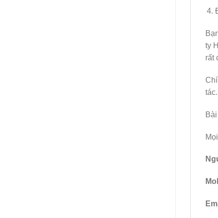
Bạn
ty 
rất
Chí
tác.
Bài
Mọi 
Ng
Mob
Ema