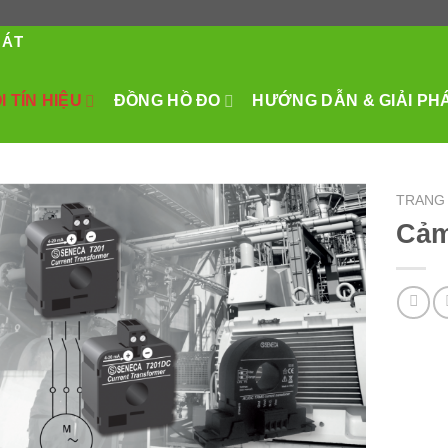
HÁT
 TÍN HIỆU
ĐỒNG HỒ ĐO
HƯỚNG DẪN & GIẢI PH
TRANG
Cảm