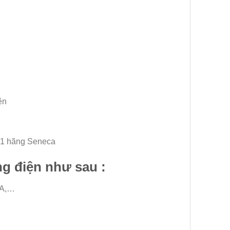
01 hãng Seneca
g điện như sau :
0A,…