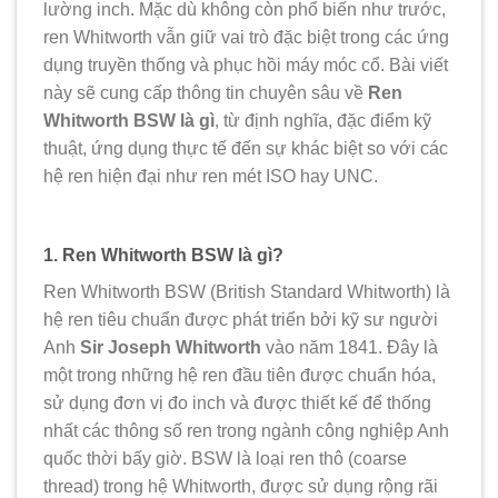
lường inch. Mặc dù không còn phổ biến như trước,
ren Whitworth vẫn giữ vai trò đặc biệt trong các ứng
dụng truyền thống và phục hồi máy móc cổ. Bài viết
này sẽ cung cấp thông tin chuyên sâu về
Ren
Whitworth BSW là gì
, từ định nghĩa, đặc điểm kỹ
thuật, ứng dụng thực tế đến sự khác biệt so với các
hệ ren hiện đại như ren mét ISO hay UNC.
1. Ren Whitworth BSW là gì?
Ren Whitworth BSW (British Standard Whitworth) là
hệ ren tiêu chuẩn được phát triển bởi kỹ sư người
Anh
Sir Joseph Whitworth
vào năm 1841. Đây là
một trong những hệ ren đầu tiên được chuẩn hóa,
sử dụng đơn vị đo inch và được thiết kế để thống
nhất các thông số ren trong ngành công nghiệp Anh
quốc thời bấy giờ. BSW là loại ren thô (coarse
thread) trong hệ Whitworth, được sử dụng rộng rãi