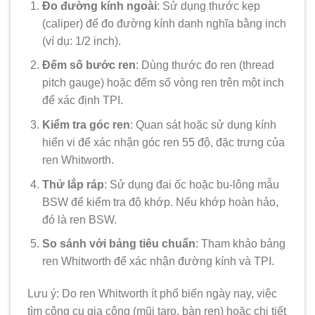
Đo đường kính ngoài
: Sử dụng thước kẹp
(caliper) để đo đường kính danh nghĩa bằng inch
(ví dụ: 1/2 inch).
Đếm số bước ren
: Dùng thước đo ren (thread
pitch gauge) hoặc đếm số vòng ren trên một inch
để xác định TPI.
Kiểm tra góc ren
: Quan sát hoặc sử dụng kính
hiển vi để xác nhận góc ren 55 độ, đặc trưng của
ren Whitworth.
Thử lắp ráp
: Sử dụng đai ốc hoặc bu-lông mẫu
BSW để kiểm tra độ khớp. Nếu khớp hoàn hảo,
đó là ren BSW.
So sánh với bảng tiêu chuẩn
: Tham khảo bảng
ren Whitworth để xác nhận đường kính và TPI.
Lưu ý: Do ren Whitworth ít phổ biến ngày nay, việc
tìm công cụ gia công (mũi taro, bàn ren) hoặc chi tiết