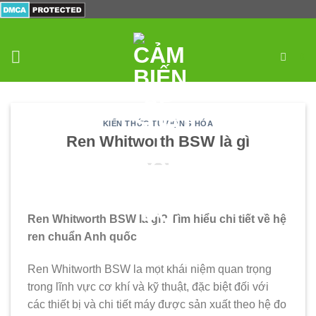
Skip
to
content
0
KIẾN THỨC TỰ ĐỘNG HÓA
Ren Whitworth BSW là gì
Ren Whitworth BSW là gì? Tìm hiểu chi tiết về hệ
ren chuẩn Anh quốc
Ren Whitworth BSW là một khái niệm quan trọng
trong lĩnh vực cơ khí và kỹ thuật, đặc biệt đối với
các thiết bị và chi tiết máy được sản xuất theo hệ đo