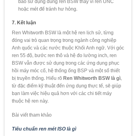
bảo sử dụng đúng ren BSW thay vì ren UNC
hoặc mét để tránh hư hỏng.
7. Kết luận
Ren Whitworth BSW là một hệ ren lịch sử, từng
đóng vai trò quan trọng trong ngành công nghiệp
Anh quốc và các nước thuộc Khối Anh ngữ. Với góc
ren 55 độ, bước ren thô và hệ đo lường inch, ren
BSW vẫn được sử dụng trong các ứng dụng phục
hồi máy móc cổ, hệ thống ống BSP và một số thiết
bị truyền thống. Hiểu rõ
Ren Whitworth BSW là gì
,
từ đặc điểm kỹ thuật đến ứng dụng thực tế, sẽ giúp
bạn làm việc hiệu quả hơn với các chi tiết máy
thuộc hệ ren này.
Bài viết tham khảo
Tiêu chuẩn ren mét ISO là gì