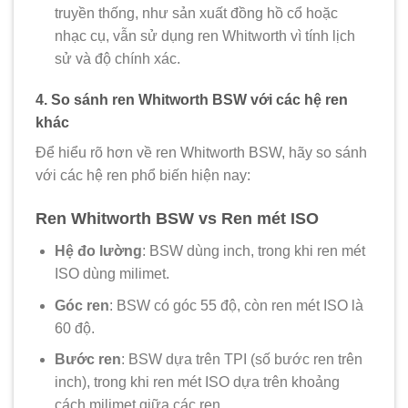
truyền thống, như sản xuất đồng hồ cổ hoặc
nhạc cụ, vẫn sử dụng ren Whitworth vì tính lịch
sử và độ chính xác.
4. So sánh ren Whitworth BSW với các hệ ren
khác
Để hiểu rõ hơn về ren Whitworth BSW, hãy so sánh
với các hệ ren phổ biến hiện nay:
Ren Whitworth BSW vs Ren mét ISO
Hệ đo lường
: BSW dùng inch, trong khi ren mét
ISO dùng milimet.
Góc ren
: BSW có góc 55 độ, còn ren mét ISO là
60 độ.
Bước ren
: BSW dựa trên TPI (số bước ren trên
inch), trong khi ren mét ISO dựa trên khoảng
cách milimet giữa các ren.