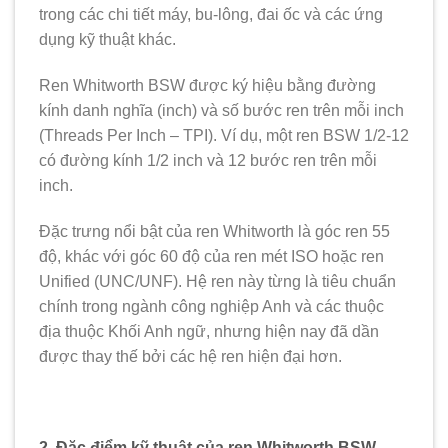
trong các chi tiết máy, bu-lông, đai ốc và các ứng
dụng kỹ thuật khác.
Ren Whitworth BSW được ký hiệu bằng đường
kính danh nghĩa (inch) và số bước ren trên mỗi inch
(Threads Per Inch – TPI). Ví dụ, một ren BSW 1/2-12
có đường kính 1/2 inch và 12 bước ren trên mỗi
inch.
Đặc trưng nổi bật của ren Whitworth là góc ren 55
độ, khác với góc 60 độ của ren mét ISO hoặc ren
Unified (UNC/UNF). Hệ ren này từng là tiêu chuẩn
chính trong ngành công nghiệp Anh và các thuộc
địa thuộc Khối Anh ngữ, nhưng hiện nay đã dần
được thay thế bởi các hệ ren hiện đại hơn.
2. Đặc điểm kỹ thuật của ren Whitworth BSW