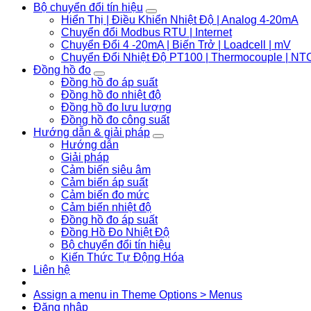
Bộ chuyển đổi tín hiệu
Hiển Thị | Điều Khiển Nhiệt Độ | Analog 4-20mA
Chuyển đổi Modbus RTU | Internet
Chuyển Đổi 4 -20mA | Biến Trở | Loadcell | mV
Chuyển Đổi Nhiệt Độ PT100 | Thermocouple | NT
Đồng hồ đo
Đồng hồ đo áp suất
Đồng hồ đo nhiệt độ
Đồng hồ đo lưu lượng
Đồng hồ đo công suất
Hướng dẫn & giải pháp
Hướng dẫn
Giải pháp
Cảm biến siêu âm
Cảm biến áp suất
Cảm biến đo mức
Cảm biến nhiệt độ
Đồng hồ đo áp suất
Đồng Hồ Đo Nhiệt Độ
Bộ chuyển đổi tín hiệu
Kiến Thức Tự Động Hóa
Liên hệ
Assign a menu in Theme Options > Menus
Đăng nhập