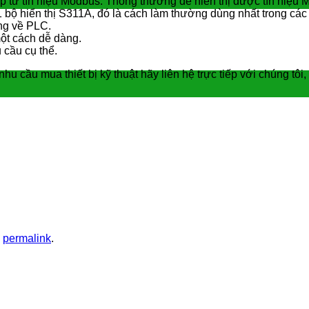
 tiếp từ tín hiệu Modbus. Thông thường để hiển thị được tín hiệ
m 1 bộ hiển thị S311A, đó là cách làm thường dùng nhất trong cá
ông về PLC.
ột cách dễ dàng.
 cầu cụ thể.
cầu mua thiết bị kỹ thuật hãy liên hệ trực tiếp với chúng tôi, 
e
permalink
.