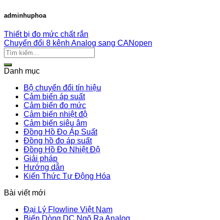
adminhuphoa
Thiết bị đo mức chất rắn
Chuyển đổi 8 kênh Analog sang CANopen
Danh mục
Bộ chuyển đổi tín hiệu
Cảm biến áp suất
Cảm biến đo mức
Cảm biến nhiệt độ
Cảm biến siêu âm
Đồng Hồ Đo Áp Suất
Đồng hồ đo áp suất
Đồng Hồ Đo Nhiệt Độ
Giải pháp
Hướng dẫn
Kiến Thức Tự Động Hóa
Bài viết mới
Đại Lý Flowline Việt Nam
Biến Dòng DC Ngõ Ra Analog