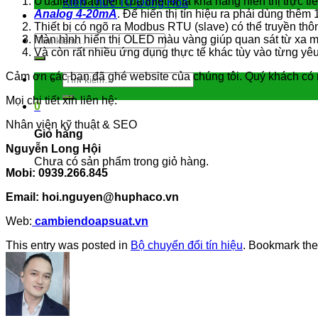
Ưu điểm đầu tiên của thiết bị là khả năng hiển thị trực
Kiến Thức Tự Động Hóa
Analog 4-20mA
. Để hiển thị tín hiệu ra phải dùng thê
Liên hệ
Thiết bị có ngõ ra Modbus RTU (slave) có thể truyền th
Tìm
Màn hình hiển thị OLED màu vàng giúp quan sát từ xa m
kiếm:
Và còn rất nhiều ứng dụng thực tế khác tùy vào từng yêu
Cảm ơn các bạn đã ghé website của chúng tôi. Quý khách có nhu 
Tìm
kiếm:
Mọi chi tiết xin liên hệ:
0
Nhân viên kỹ thuật & SEO
Giỏ hàng
Nguyễn Long Hội
Chưa có sản phẩm trong giỏ hàng.
Mobi: 0939.266.845
Email: hoi.nguyen@huphaco.vn
Web:
cambiendoapsuat.vn
This entry was posted in
Bộ chuyển đổi tín hiệu
. Bookmark th