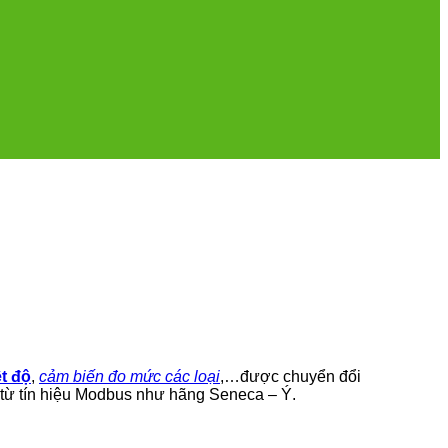
ệt độ
,
cảm biến đo mức các loại
,…được chuyển đổi
ếp từ tín hiệu Modbus như hãng Seneca – Ý.