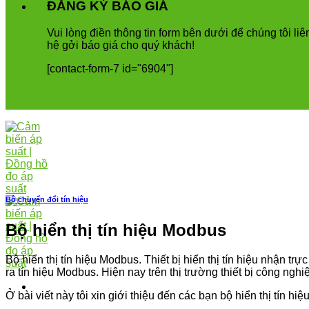
ĐĂNG KÝ BÁO GIÁ
Vui
l
ò
ng
đ
i
ề
n
th
ô
ng
tin
form
b
ê
n
d
ướ
i
để
ch
ú
ng
t
ô
i
li
ê
h
ệ
g
ở
i
b
á
o
gi
á
cho
qu
ý
kh
á
ch
!
[contact-form-7 id="6904"]
Bộ chuyển đổi tín hiệu
Bộ hiển thị tín hiệu Modbus
Bộ hiển thị tín hiệu Modbus. Thiết bị hiển thị tín hiệu nhận tr
ra tín hiệu Modbus. Hiện nay trên thị trường thiết bị công ng
Ở bài viết này tôi xin giới thiệu đến các bạn bộ hiển thị tín h