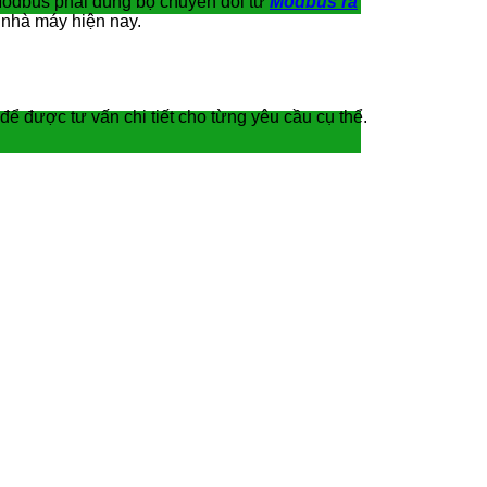
u Modbus phải dùng bộ chuyển đổi từ
Modbus ra
c nhà máy hiện nay.
để được tư vấn chi tiết cho từng yêu cầu cụ thể.