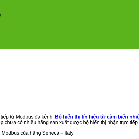
n
ực tiếp từ Modbus đa kênh.
Bộ hiển thị tín hiệu từ cảm biến nhi
hiệp chưa có nhiều hãng sản xuất được bộ hiển thị nhận trực ti
iệu Modbus của hãng Seneca – Italy