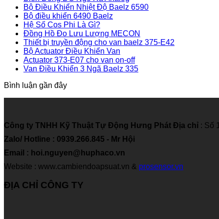
Bộ Điều Khiển Nhiệt Độ Baelz 6590
Bộ điều khiển 6490 Baelz
Hệ Số Cos Phi Là Gì?
Đồng Hồ Đo Lưu Lượng MECON
Thiết bị truyền động cho van baelz 375-E42
Bộ Actuator Điều Khiển Van
Actuator 373-E07 cho van on-off
Van Điều Khiển 3 Ngã Baelz 335
Bình luận gần đây
Công ty TNHH Kỹ Thuật Tự Động Hưng Phát
Địa chỉ
: Số 
Zalo/ Hotline : 0939.266.845 - Mr Hội
Email : hoi.nguyen@huphaco.vn
Website : www.cambiendoapsuat.vn &
prosensor.vn
ĐỊA CHỈ CÔNG TY