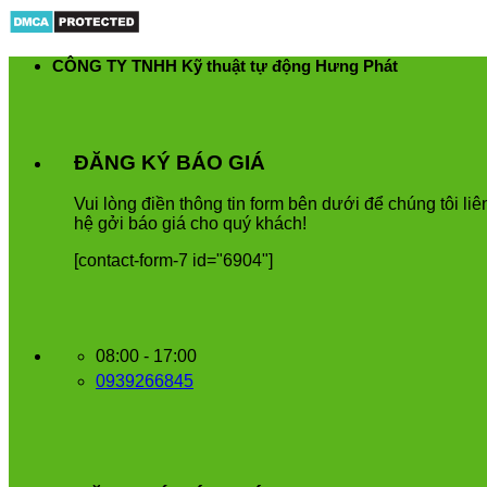
Skip
to
content
CÔNG TY TNHH Kỹ thuật tự động Hưng Phát
ĐĂNG KÝ BÁO GIÁ
Vui
l
ò
ng
đ
i
ề
n
th
ô
ng
tin
form
b
ê
n
d
ướ
i
để
ch
ú
ng
t
ô
i
li
ê
h
ệ
g
ở
i
b
á
o
gi
á
cho
qu
ý
kh
á
ch
!
[contact-form-7 id="6904"]
08:00 - 17:00
0939266845