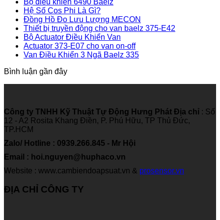
Bộ điều khiển 6490 Baelz
Hệ Số Cos Phi Là Gì?
Đồng Hồ Đo Lưu Lượng MECON
Thiết bị truyền động cho van baelz 375-E42
Bộ Actuator Điều Khiển Van
Actuator 373-E07 cho van on-off
Van Điều Khiển 3 Ngã Baelz 335
Bình luận gần đây
Công ty TNHH Kỹ Thuật Tự Động Hưng Phát
Địa chỉ
: Số
12 - A2 Rosita Khang Điền, P. Phú Hữu, TP Thủ Đức,
TP.HCM
Zalo/ Hotline : 0939.266.845 - Mr Hội
Email : hoi.nguyen@huphaco.vn
Website : www.cambiendoapsuat.vn &
prosensor.vn
ĐỊA CHỈ CÔNG TY