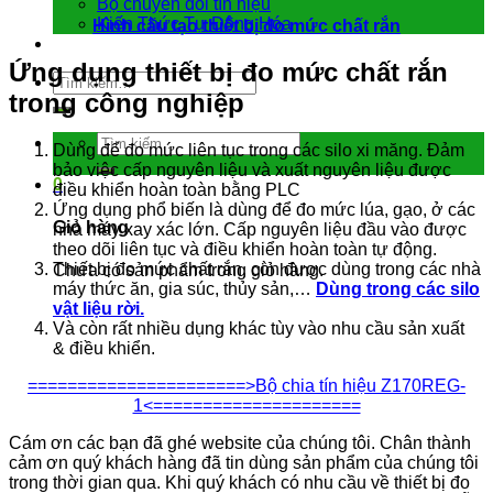
Bộ chuyển đổi tín hiệu
Kiến Thức Tự Động Hóa
Hình cấu tạo thiết bị đo mức chất rắn
Liên hệ
Ứng dụng thiết bị đo mức chất rắn
Tìm
trong công nghiệp
kiếm:
Tìm
Dùng để đo mức liên tục trong các silo xi măng. Đảm
kiếm:
bảo việc cấp nguyên liệu và xuất nguyên liệu được
0
điều khiển hoàn toàn bằng PLC
Ứng dụng phổ biến là dùng để đo mức lúa, gạo, ở các
Giỏ hàng
nhà máy xay xác lớn. Cấp nguyên liệu đầu vào được
theo dõi liên tục và điều khiển hoàn toàn tự động.
Thiết bị đo mức chất rắn, còn được dùng trong các nhà
Chưa có sản phẩm trong giỏ hàng.
máy thức ăn, gia súc, thủy sản,…
Dùng trong các silo
vật liệu rời.
Và còn rất nhiều dụng khác tùy vào nhu cầu sản xuất
& điều khiển.
======================>Bộ chia tín hiệu Z170REG-
1<=====================
Cám ơn các bạn đã ghé website của chúng tôi. Chân thành
cảm ơn quý khách hàng đã tin dùng sản phẩm của chúng tôi
trong thời gian qua. Khi quý khách có nhu cầu về thiết bị đo