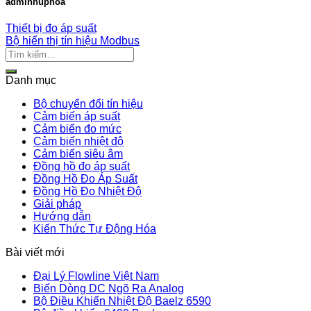
adminhuphoa
Thiết bị đo áp suất
Bộ hiển thị tín hiệu Modbus
Danh mục
Bộ chuyển đổi tín hiệu
Cảm biến áp suất
Cảm biến đo mức
Cảm biến nhiệt độ
Cảm biến siêu âm
Đồng hồ đo áp suất
Đồng Hồ Đo Áp Suất
Đồng Hồ Đo Nhiệt Độ
Giải pháp
Hướng dẫn
Kiến Thức Tự Động Hóa
Bài viết mới
Đại Lý Flowline Việt Nam
Biến Dòng DC Ngõ Ra Analog
Bộ Điều Khiển Nhiệt Độ Baelz 6590