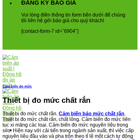
ĐĂNG KÝ BÁO GIÁ
Vui
l
ò
ng
đ
i
ề
n
th
ô
ng
tin
form
b
ê
n
d
ướ
i
để
ch
ú
ng
t
ô
i
li
ê
n
h
ệ
g
ở
i
b
á
o
gi
á
cho
qu
ý
kh
á
ch
!
[contact-form-7 id="6904"]
Cảm biến đo mức
Thiết bị đo mức chất rắn
Thiết bị đo mức chất rắn.
Cảm biến báo mức chất rắn
.
Thiết bị đo mức chất rắn, chất lỏng. Cảm biến đo mức liên
tục xi măng các loại. Cảm biến đo mức nguyên liệu trong
silo. Hiện nay với cải tiến trong ngành sản xuất, thì việc cấp
nguyên liệu đầu vào và pha trộn theo tỉ lệ một cách tự động