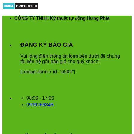
Skip
to
content
CÔNG TY TNHH Kỹ thuật tự động Hưng Phát
ĐĂNG KÝ BÁO GIÁ
Vui
l
ò
ng
đ
i
ề
n
th
ô
ng
tin
form
b
ê
n
d
ướ
i
để
ch
ú
ng
t
ô
i
li
ê
n
h
ệ
g
ở
i
b
á
o
gi
á
cho
qu
ý
kh
á
ch
!
[contact-form-7 id="6904"]
08:00 - 17:00
0939266845