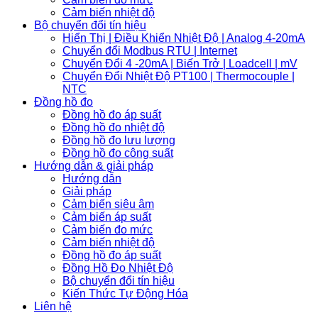
Cảm biến nhiệt độ
Bộ chuyển đổi tín hiệu
Hiển Thị | Điều Khiển Nhiệt Độ | Analog 4-20mA
Chuyển đổi Modbus RTU | Internet
Chuyển Đổi 4 -20mA | Biến Trở | Loadcell | mV
Chuyển Đổi Nhiệt Độ PT100 | Thermocouple |
NTC
Đồng hồ đo
Đồng hồ đo áp suất
Đồng hồ đo nhiệt độ
Đồng hồ đo lưu lượng
Đồng hồ đo công suất
Hướng dẫn & giải pháp
Hướng dẫn
Giải pháp
Cảm biến siêu âm
Cảm biến áp suất
Cảm biến đo mức
Cảm biến nhiệt độ
Đồng hồ đo áp suất
Đồng Hồ Đo Nhiệt Độ
Bộ chuyển đổi tín hiệu
Kiến Thức Tự Động Hóa
Liên hệ