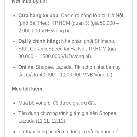
Nơi mua uy tín
:
Cửa hàng xe đạp
: Các cửa hàng lớn tại Hà Nội
(phố Bà Triệu), TP.HCM (quận 3) (giá 50.000 –
2.000.000 VNĐ/vòng bi).
Đại lý chính hãng
: Nhà phân phối Shimano,
SKF, CeramicSpeed tại Hà Nội, TP.HCM (giá
80.000 – 1.500.000 VNĐ/vòng bi).
Online
: Shopee, Lazada, Tiki (chọn nhà bán uy
tín, giá từ 40.000 – 1.200.000 VNĐ/vòng bi).
Mẹo tiết kiệm
:
Mua bộ vòng bi để được giá ưu đãi.
Tận dụng chương trình giảm giá trên Shopee,
Lazada (11.11, 12.12).
Tự thay vòng bi nếu có dụng cụ và kỹ năng để