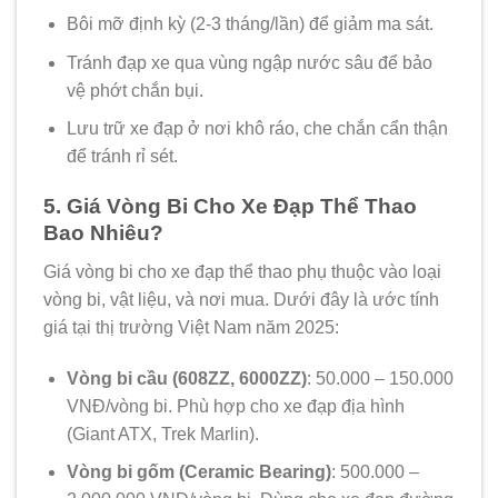
Bôi mỡ định kỳ (2-3 tháng/lần) để giảm ma sát.
Tránh đạp xe qua vùng ngập nước sâu để bảo
vệ phớt chắn bụi.
Lưu trữ xe đạp ở nơi khô ráo, che chắn cẩn thận
để tránh rỉ sét.
5. Giá Vòng Bi Cho Xe Đạp Thể Thao
Bao Nhiêu?
Giá vòng bi cho xe đạp thể thao phụ thuộc vào loại
vòng bi, vật liệu, và nơi mua. Dưới đây là ước tính
giá tại thị trường Việt Nam năm 2025:
Vòng bi cầu (608ZZ, 6000ZZ)
: 50.000 – 150.000
VNĐ/vòng bi. Phù hợp cho xe đạp địa hình
(Giant ATX, Trek Marlin).
Vòng bi gốm (Ceramic Bearing)
: 500.000 –