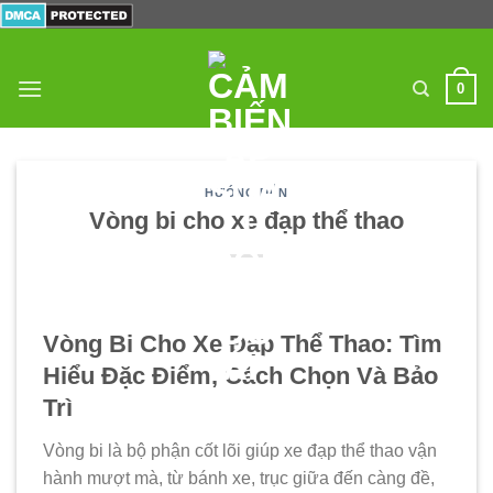
Skip
to
content
0
HƯỚNG DẪN
Vòng bi cho xe đạp thể thao
Vòng Bi Cho Xe Đạp Thể Thao: Tìm
Hiểu Đặc Điểm, Cách Chọn Và Bảo
Trì
Vòng bi là bộ phận cốt lõi giúp xe đạp thể thao vận
hành mượt mà, từ bánh xe, trục giữa đến càng đề,