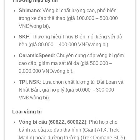
Thương hiệu uy tín
Shimano
: Vòng bi chất lượng cao, phổ biến
trong xe đạp thể thao (giá 100.000 – 500.000
VNĐ/vòng bi).
SKF
: Thương hiệu Thụy Điển, nổi tiếng với độ
bền (giá 80.000 – 400.000 VNĐ/vòng bi).
CeramicSpeed
: Chuyên cung cấp vòng bi gốm
cao cấp, giảm ma sát tối đa (giá 500.000 –
2.000.000 VNĐ/vòng bi).
TPI, NSK
: Lựa chọn chất lượng từ Đài Loan và
Nhật Bản, giá hợp lý (giá 50.000 – 300.000
VNĐ/vòng bi).
Loại vòng bi
Vòng bi cầu (608ZZ, 6000ZZ)
: Phù hợp cho
bánh xe của xe đạp địa hình (Giant ATX, Trek
Marlin) hoặc đường trường (Trek Domane SL 5).