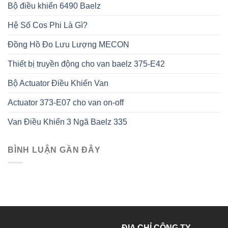
Bộ điều khiển 6490 Baelz
Hệ Số Cos Phi Là Gì?
Đồng Hồ Đo Lưu Lượng MECON
Thiết bị truyền động cho van baelz 375-E42
Bộ Actuator Điều Khiển Van
Actuator 373-E07 cho van on-off
Van Điều Khiển 3 Ngã Baelz 335
BÌNH LUẬN GẦN ĐÂY
ĐỊA CHỈ CÔNG TY