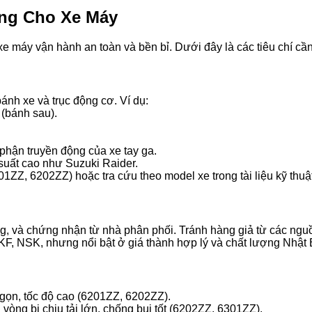
ợng Cho Xe Máy
 máy vận hành an toàn và bền bỉ. Dưới đây là các tiêu chí cần
ánh xe và trục động cơ. Ví dụ:
(bánh sau).
 phận truyền động của xe tay ga.
suất cao như Suzuki Raider.
201ZZ, 6202ZZ) hoặc tra cứu theo model xe trong tài liệu kỹ thuậ
g, và chứng nhận từ nhà phân phối. Tránh hàng giả từ các nguồ
KF, NSK, nhưng nổi bật ở giá thành hợp lý và chất lượng Nhật 
 gọn, tốc độ cao (6201ZZ, 6202ZZ).
 vòng bi chịu tải lớn, chống bụi tốt (6202ZZ, 6301ZZ).