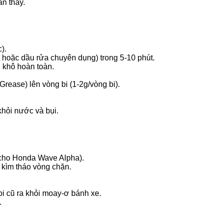
ần thay.
).
g hoặc dầu rửa chuyên dụng) trong 5-10 phút.
 khô hoàn toàn.
rease) lên vòng bi (1-2g/vòng bi).
khỏi nước và bụi.
 cho Honda Wave Alpha).
, kìm tháo vòng chặn.
i cũ ra khỏi moay-ơ bánh xe.
.