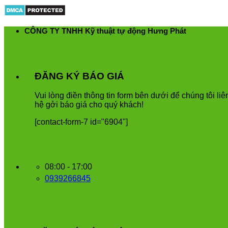
Skip
to
content
CÔNG TY TNHH Kỹ thuật tự động Hưng Phát
ĐĂNG KÝ BÁO GIÁ
Vui
l
ò
ng
đ
i
ề
n
th
ô
ng
tin
form
b
ê
n
d
ướ
i
để
ch
ú
ng
t
ô
i
li
ê
h
ệ
g
ở
i
b
á
o
gi
á
cho
qu
ý
kh
á
ch
!
[contact-form-7 id="6904"]
08:00 - 17:00
0939266845