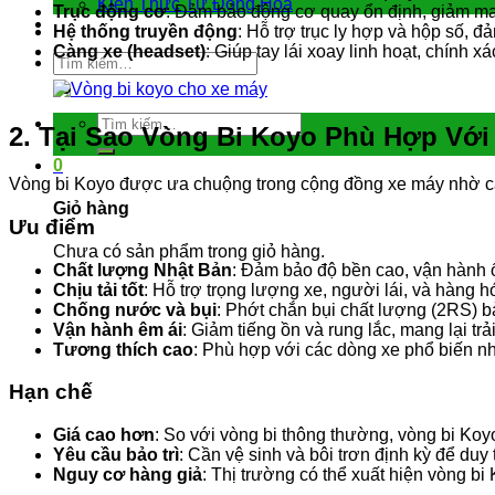
Kiến Thức Tự Động Hóa
Trục động cơ
: Đảm bảo động cơ quay ổn định, giảm ma
Liên hệ
Hệ thống truyền động
: Hỗ trợ trục ly hợp và hộp số, 
Càng xe (headset)
: Giúp tay lái xoay linh hoạt, chính xá
Tìm
kiếm:
Tìm
2. Tại Sao Vòng Bi Koyo Phù Hợp Với
kiếm:
0
Vòng bi Koyo được ưa chuộng trong cộng đồng xe máy nhờ các
Giỏ hàng
Ưu điểm
Chưa có sản phẩm trong giỏ hàng.
Chất lượng Nhật Bản
: Đảm bảo độ bền cao, vận hành 
Chịu tải tốt
: Hỗ trợ trọng lượng xe, người lái, và hàng hó
Chống nước và bụi
: Phớt chắn bụi chất lượng (2RS) bả
Vận hành êm ái
: Giảm tiếng ồn và rung lắc, mang lại trả
Tương thích cao
: Phù hợp với các dòng xe phổ biến 
Hạn chế
Giá cao hơn
: So với vòng bi thông thường, vòng bi Koy
Yêu cầu bảo trì
: Cần vệ sinh và bôi trơn định kỳ để duy t
Nguy cơ hàng giả
: Thị trường có thể xuất hiện vòng bi 