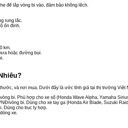
hẹ để lắp vòng bi vào, đảm bảo không lệch.
g rung lắc.
độ ổn định.
0 km.
 mưa hoặc đường bụi.
i.
 Nhiêu?
 thước, và nơi mua. Dưới đây là ước tính giá tại thị trường Việ
vòng bi. Phù hợp cho xe số (Honda Wave Alpha, Yamaha Sirius
VNĐ/vòng bi. Dùng cho xe tay ga (Honda Air Blade, Suzuki Raid
. Dùng cho trục ly hợp.
 dòng xe.