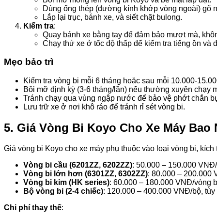
Dùng ống thép (đường kính khớp vòng ngoài) gõ n
Lắp lại trục, bánh xe, và siết chặt bulong.
Kiểm tra
:
Quay bánh xe bằng tay để đảm bảo mượt mà, khôn
Chạy thử xe ở tốc độ thấp để kiểm tra tiếng ồn và 
Mẹo bảo trì
Kiểm tra vòng bi mỗi 6 tháng hoặc sau mỗi 10.000-15.00
Bôi mỡ định kỳ (3-6 tháng/lần) nếu thường xuyên chạy
Tránh chạy qua vùng ngập nước để bảo vệ phớt chắn bụ
Lưu trữ xe ở nơi khô ráo để tránh rỉ sét vòng bi.
5. Giá Vòng Bi Koyo Cho Xe Máy Bao
Giá vòng bi Koyo cho xe máy phụ thuộc vào loại vòng bi, kích
Vòng bi cầu (6201ZZ, 6202ZZ)
: 50.000 – 150.000 VNĐ/
Vòng bi lớn hơn (6301ZZ, 6302ZZ)
: 80.000 – 200.000 
Vòng bi kim (HK series)
: 60.000 – 180.000 VNĐ/vòng bi
Bộ vòng bi (2-4 chiếc)
: 120.000 – 400.000 VNĐ/bộ, tùy
Chi phí thay thế
: