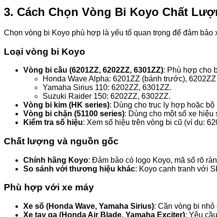
3. Cách Chọn Vòng Bi Koyo Chất Lư
Chọn vòng bi Koyo phù hợp là yếu tố quan trọng để đảm bảo xe
Loại vòng bi Koyo
Vòng bi cầu (6201ZZ, 6202ZZ, 6301ZZ)
: Phù hợp cho b
Honda Wave Alpha: 6201ZZ (bánh trước), 6202ZZ 
Yamaha Sirius 110: 6202ZZ, 6301ZZ.
Suzuki Raider 150: 6202ZZ, 6302ZZ.
Vòng bi kim (HK series)
: Dùng cho trục ly hợp hoặc bộ
Vòng bi chặn (51100 series)
: Dùng cho một số xe hiệu 
Kiểm tra số hiệu
: Xem số hiệu trên vòng bi cũ (ví dụ: 6
Chất lượng và nguồn gốc
Chính hãng Koyo
: Đảm bảo có logo Koyo, mã số rõ ràn
So sánh với thương hiệu khác
: Koyo cạnh tranh với S
Phù hợp với xe máy
Xe số (Honda Wave, Yamaha Sirius)
: Cần vòng bi nhỏ
Xe tay ga (Honda Air Blade, Yamaha Exciter)
: Yêu cầu