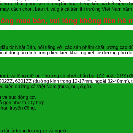
 hợp, khắc phục sự cố rung lắc hoặc tiếng kêu, và tiết kiệm chi 
 máy, cách chọn, bảo trì, và giá cả trên thị trường Việt Nam năm
không mua bán, vui lòng không liên hệ 
đầu từ Nhật Bản, nổi tiếng với các sản phẩm chất lượng cao dù
C
hoạt động ổn định trong điều kiện khắc nghiệt, từ đường phố đô 
aring), và lồng giữ bi. Thường có phớt chắn bụi (ZZ hoặc 2RS) đ
 6202ZZ, 6301ZZ (đường kính trong 12-17mm, ngoài 32-40mm), t
iều kiện đường xá Việt Nam (mưa, bụi, ổ gà).
 và trục động cơ.
 gọn như trục ly hợp.
phận truyền động.
u tải từ trọng lượng xe và người.