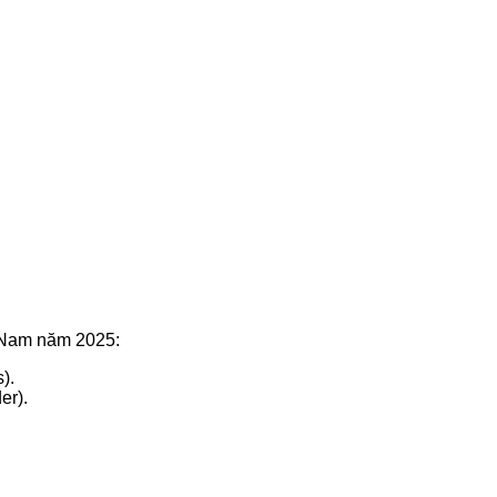
t Nam năm 2025:
).
er).