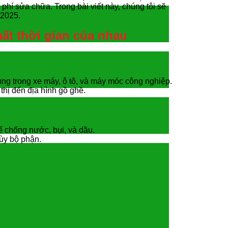
phí sửa chữa. Trong bài viết này, chúng tôi sẽ
 2025.
mất thời gian của nhau
ng trong xe máy, ô tô, và máy móc công nghiệp.
thị đến địa hình gồ ghề.
ể chống nước, bụi, và dầu.
ùy bộ phận.