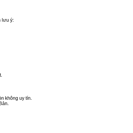
 lưu ý:
t.
n không uy tín.
Bản.