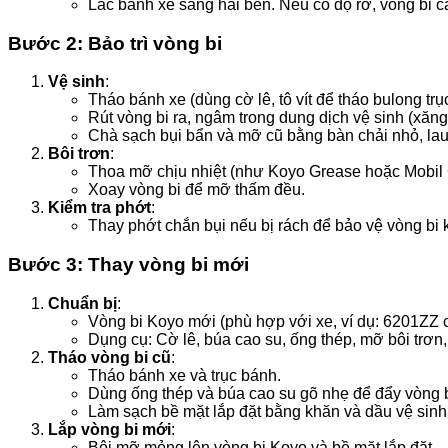
Lắc bánh xe sang hai bên. Nếu có độ rơ, vòng bi c
Bước 2: Bảo trì vòng bi
Vệ sinh
:
Tháo bánh xe (dùng cờ lê, tô vít để tháo bulong trục
Rút vòng bi ra, ngâm trong dung dịch vệ sinh (xăn
Chà sạch bụi bẩn và mỡ cũ bằng bàn chải nhỏ, lau
Bôi trơn
:
Thoa mỡ chịu nhiệt (như Koyo Grease hoặc Mobil G
Xoay vòng bi để mỡ thấm đều.
Kiểm tra phớt
:
Thay phớt chắn bụi nếu bị rách để bảo vệ vòng bi 
Bước 3: Thay vòng bi mới
Chuẩn bị
:
Vòng bi Koyo mới (phù hợp với xe, ví dụ: 6201ZZ
Dụng cụ: Cờ lê, búa cao su, ống thép, mỡ bôi trơn
Tháo vòng bi cũ
:
Tháo bánh xe và trục bánh.
Dùng ống thép và búa cao su gõ nhẹ để đẩy vòng b
Làm sạch bề mặt lắp đặt bằng khăn và dầu vệ sinh
Lắp vòng bi mới
:
Bôi mỡ mỏng lên vòng bi Koyo và bề mặt lắp đặt.