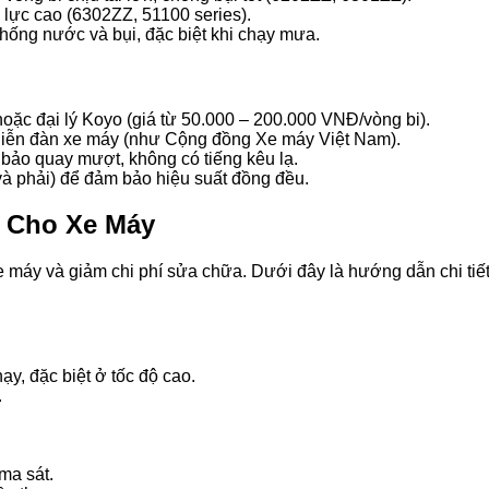
u lực cao (6302ZZ, 51100 series).
hống nước và bụi, đặc biệt khi chạy mưa.
 hoặc đại lý Koyo (giá từ 50.000 – 200.000 VNĐ/vòng bi).
diễn đàn xe máy (như Cộng đồng Xe máy Việt Nam).
 bảo quay mượt, không có tiếng kêu lạ.
 và phải) để đảm bảo hiệu suất đồng đều.
o Cho Xe Máy
e máy và giảm chi phí sửa chữa. Dưới đây là hướng dẫn chi tiết,
ạy, đặc biệt ở tốc độ cao.
.
ma sát.