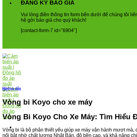
ĐĂNG KÝ BÁO GIÁ
Vui
l
ò
ng
đ
i
ề
n
th
ô
ng
tin
form
b
ê
n
d
ướ
i
để
ch
ú
ng
t
ô
i
li
ê
h
ệ
g
ở
i
b
á
o
gi
á
cho
qu
ý
kh
á
ch
!
[contact-form-7 id="6904"]
Hướng dẫn
Vòng bi Koyo cho xe máy
Vòng Bi Koyo Cho Xe Máy: Tìm Hiểu Đ
Vòng bi là bộ phận thiết yếu giúp xe máy vận hành mượt mà, đ
nổi bật nhờ chất lượng Nhật Bản, độ bền cao, và khả năng chị