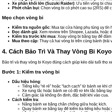
Xe phân khối lớn (Suzuki Raider)
: Ưu tiên vòng bi chị
Phớt chắn bụi
: Chọn vòng bi có phớt cao su (2RS) để c
Mẹo chọn vòng bi
Kiểm tra nguồn gốc
: Mua tại cửa hàng phụ tùng uy tín
Đọc đánh giá
: Xem review trên Shopee, Lazada, hoặc 
Kiểm tra trước khi mua
: Xoay vòng bi bằng tay để đảm
Mua theo cặp
: Thay cả hai vòng bi trên cùng bánh (trái
4. Cách Bảo Trì Và Thay Vòng Bi Koy
Bảo trì và thay vòng bi Koyo đúng cách giúp kéo dài tuổi thọ x
Bước 1: Kiểm tra vòng bi
Dấu hiệu hỏng
:
Tiếng kêu “rè rè” hoặc “lạch cạch” từ bánh xe khi ch
Xe rung lắc hoặc bánh xe có độ rơ khi lắc bằng tay
Cảm giác lái không ổn định, đặc biệt khi vào cua.
Cách kiểm tra
:
Nâng bánh xe bằng chân chống giữa hoặc kích.
Quay bánh xe bằng tay để kiểm tra tiếng kêu hoặc 