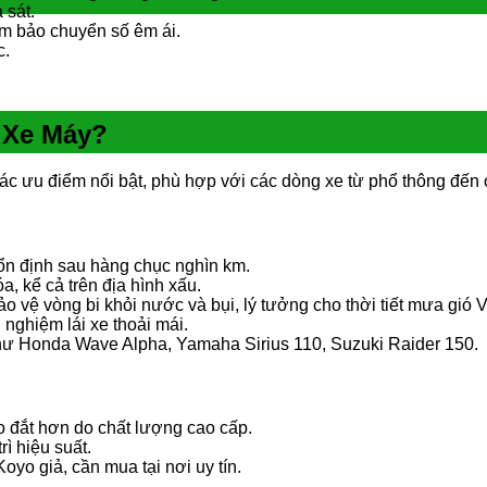
 sát.
đảm bảo chuyển số êm ái.
c.
 Xe Máy?
 ưu điểm nổi bật, phù hợp với các dòng xe từ phổ thông đến 
ổn định sau hàng chục nghìn km.
a, kể cả trên địa hình xấu.
o vệ vòng bi khỏi nước và bụi, lý tưởng cho thời tiết mưa gió 
i nghiệm lái xe thoải mái.
như Honda Wave Alpha, Yamaha Sirius 110, Suzuki Raider 150.
o đắt hơn do chất lượng cao cấp.
rì hiệu suất.
Koyo giả, cần mua tại nơi uy tín.